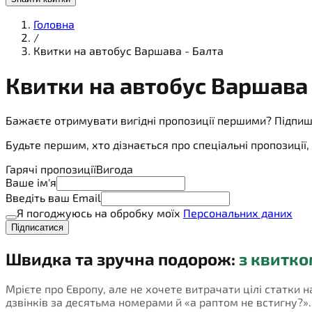
Головна
/
Квитки на автобус Варшава - Балта
Квитки на
автобус
Варшава 
Бажаєте отримувати вигідні пропозиції першими? Підпиш
Будьте першим, хто дізнається про спеціальні пропозиці
Гарячі пропозиції
Вигода
Ваше ім'я
Введіть ваш Email
Я погоджуюсь на обробку моїх
Персональних даних
Підписатися
Швидка та зручна подорож:
з квитко
Мрієте про Європу, але не хочете витрачати цілі статки 
дзвінків за десятьма номерами й «а раптом не встигну?». П