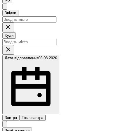
RU
Звідки
Куди
Дата відправлення
06.08.2026
Завтра
Післязавтра
Знайти квитки