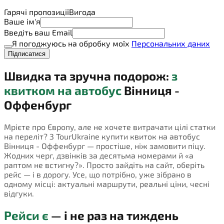
Гарячі пропозиції
Вигода
Ваше ім'я
Введіть ваш Email
Я погоджуюсь на обробку моїх
Персональних даних
Підписатися
Швидка та зручна подорож:
з
квитком на автобус
Вінниця -
Оффенбург
Мрієте про Європу, але не хочете витрачати цілі статки
на переліт? З TourUkraine купити квиток на автобус
Вінниця - Оффенбург — простіше, ніж замовити піцу.
Жодних черг, дзвінків за десятьма номерами й «а
раптом не встигну?». Просто зайдіть на сайт, оберіть
рейс — і в дорогу. Усе, що потрібно, уже зібрано в
одному місці: актуальні маршрути, реальні ціни, чесні
відгуки.
Рейси є
— і не раз на тиждень