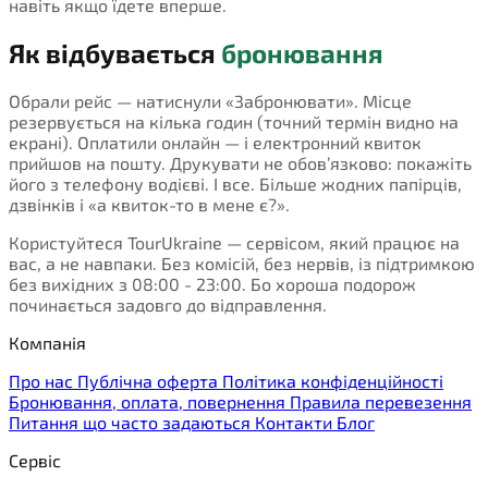
навіть якщо їдете вперше.
Як відбувається
бронювання
Обрали рейс — натиснули «Забронювати». Місце
резервується на кілька годин (точний термін видно на
екрані). Оплатили онлайн — і електронний квиток
прийшов на пошту. Друкувати не обов’язково: покажіть
його з телефону водієві. І все. Більше жодних папірців,
дзвінків і «а квиток-то в мене є?».
Користуйтеся TourUkraine — сервісом, який працює на
вас, а не навпаки. Без комісій, без нервів, із підтримкою
без вихідних з 08:00 - 23:00. Бо хороша подорож
починається задовго до відправлення.
Компанія
Про нас
Публічна оферта
Політика конфіденційності
Бронювання, оплата, повернення
Правила перевезення
Питання що часто задаються
Контакти
Блог
Сервіс