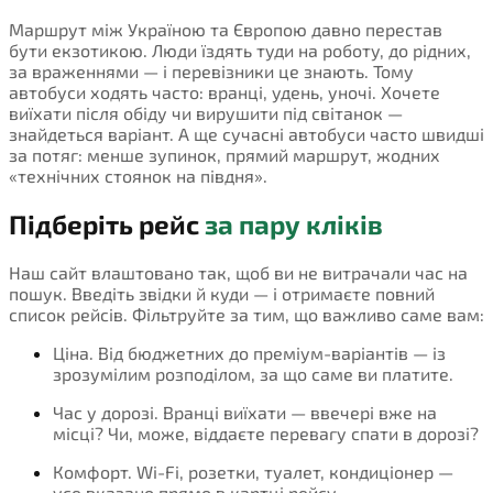
Маршрут між Україною та Європою давно перестав
бути екзотикою. Люди їздять туди на роботу, до рідних,
за враженнями — і перевізники це знають. Тому
автобуси ходять часто: вранці, удень, уночі. Хочете
виїхати після обіду чи вирушити під світанок —
знайдеться варіант. А ще сучасні автобуси часто швидші
за потяг: менше зупинок, прямий маршрут, жодних
«технічних стоянок на півдня».
Підберіть рейс
за пару кліків
Наш сайт влаштовано так, щоб ви не витрачали час на
пошук. Введіть звідки й куди — і отримаєте повний
список рейсів. Фільтруйте за тим, що важливо саме вам:
Ціна. Від бюджетних до преміум-варіантів — із
зрозумілим розподілом, за що саме ви платите.
Час у дорозі. Вранці виїхати — ввечері вже на
місці? Чи, може, віддаєте перевагу спати в дорозі?
Комфорт. Wi-Fi, розетки, туалет, кондиціонер —
усе вказано прямо в картці рейсу.