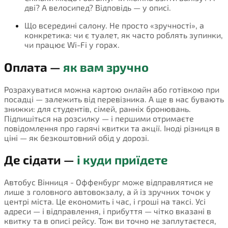
дві? А велосипед? Відповідь — у описі.
Що всередині салону. Не просто «зручності», а
конкретика: чи є туалет, як часто роблять зупинки,
чи працює Wi-Fi у горах.
Оплата —
як вам зручно
Розрахуватися можна картою онлайн або готівкою при
посадці — залежить від перевізника. А ще в нас бувають
знижки: для студентів, сімей, ранніх бронювань.
Підпишіться на розсилку — і першими отримаєте
повідомлення про гарячі квитки та акції. Іноді різниця в
ціні — як безкоштовний обід у дорозі.
Де сідати —
і куди приїдете
Автобус Вінниця - Оффенбург може відправлятися не
лише з головного автовокзалу, а й із зручних точок у
центрі міста. Це економить і час, і гроші на таксі. Усі
адреси — і відправлення, і прибуття — чітко вказані в
квитку та в описі рейсу. Тож ви точно не заплутаєтеся,