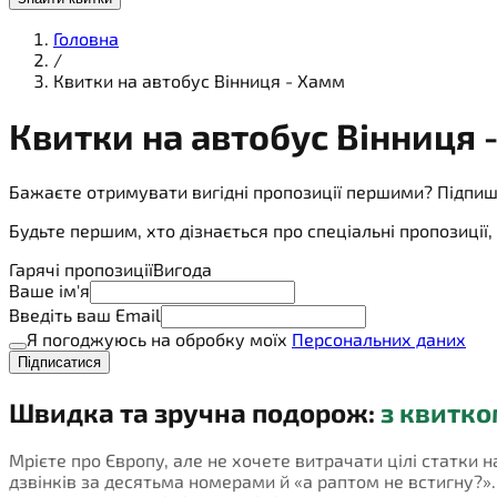
Головна
/
Квитки на автобус Вінниця - Хамм
Квитки на
автобус
Вінниця 
Бажаєте отримувати вигідні пропозиції першими? Підпиш
Будьте першим, хто дізнається про спеціальні пропозиці
Гарячі пропозиції
Вигода
Ваше ім'я
Введіть ваш Email
Я погоджуюсь на обробку моїх
Персональних даних
Підписатися
Швидка та зручна подорож:
з квитко
Мрієте про Європу, але не хочете витрачати цілі статки н
дзвінків за десятьма номерами й «а раптом не встигну?». П