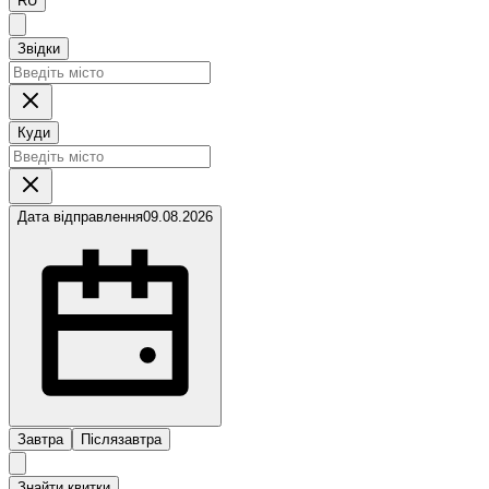
RU
Звідки
Куди
Дата відправлення
09.08.2026
Завтра
Післязавтра
Знайти квитки