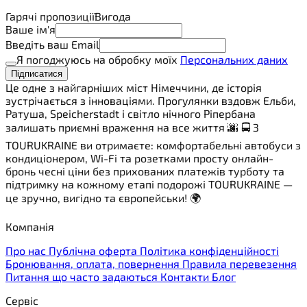
Гарячі пропозиції
Вигода
Ваше ім'я
Введіть ваш Email
Я погоджуюсь на обробку моїх
Персональних даних
Підписатися
Це одне з найгарніших міст Німеччини, де історія
зустрічається з інноваціями. Прогулянки вздовж Ельби,
Ратуша, Speicherstadt і світло нічного Ріпербана
залишать приємні враження на все життя 🌆 🚍 З
TOURUKRAINE ви отримаєте: комфортабельні автобуси з
кондиціонером, Wi-Fi та розетками просту онлайн-
бронь чесні ціни без прихованих платежів турботу та
підтримку на кожному етапі подорожі TOURUKRAINE —
це зручно, вигідно та європейськи! 🌍
Компанія
Про нас
Публічна оферта
Політика конфіденційності
Бронювання, оплата, повернення
Правила перевезення
Питання що часто задаються
Контакти
Блог
Сервіс