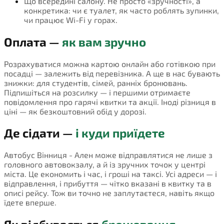
Що всередині салону. Не просто «зручності», а
конкретика: чи є туалет, як часто роблять зупинки,
чи працює Wi-Fi у горах.
Оплата —
як вам зручно
Розрахуватися можна картою онлайн або готівкою при
посадці — залежить від перевізника. А ще в нас бувають
знижки: для студентів, сімей, ранніх бронювань.
Підпишіться на розсилку — і першими отримаєте
повідомлення про гарячі квитки та акції. Іноді різниця в
ціні — як безкоштовний обід у дорозі.
Де сідати —
і куди приїдете
Автобус Вінниця - Ален може відправлятися не лише з
головного автовокзалу, а й із зручних точок у центрі
міста. Це економить і час, і гроші на таксі. Усі адреси — і
відправлення, і прибуття — чітко вказані в квитку та в
описі рейсу. Тож ви точно не заплутаєтеся, навіть якщо
їдете вперше.