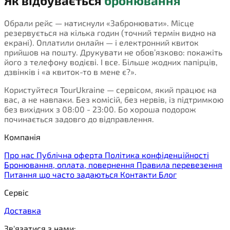
Як відбувається
бронювання
Обрали рейс — натиснули «Забронювати». Місце
резервується на кілька годин (точний термін видно на
екрані). Оплатили онлайн — і електронний квиток
прийшов на пошту. Друкувати не обов’язково: покажіть
його з телефону водієві. І все. Більше жодних папірців,
дзвінків і «а квиток-то в мене є?».
Користуйтеся TourUkraine — сервісом, який працює на
вас, а не навпаки. Без комісій, без нервів, із підтримкою
без вихідних з 08:00 - 23:00. Бо хороша подорож
починається задовго до відправлення.
Компанія
Про нас
Публічна оферта
Політика конфіденційності
Бронювання, оплата, повернення
Правила перевезення
Питання що часто задаються
Контакти
Блог
Сервіс
Доставка
Зв'язатися з нами: