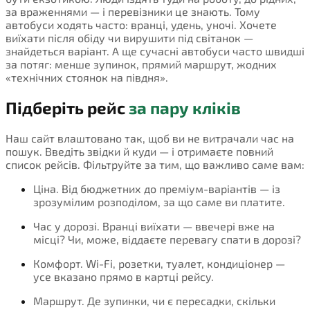
за враженнями — і перевізники це знають. Тому
автобуси ходять часто: вранці, удень, уночі. Хочете
виїхати після обіду чи вирушити під світанок —
знайдеться варіант. А ще сучасні автобуси часто швидші
за потяг: менше зупинок, прямий маршрут, жодних
«технічних стоянок на півдня».
Підберіть рейс
за пару кліків
Наш сайт влаштовано так, щоб ви не витрачали час на
пошук. Введіть звідки й куди — і отримаєте повний
список рейсів. Фільтруйте за тим, що важливо саме вам:
Ціна. Від бюджетних до преміум-варіантів — із
зрозумілим розподілом, за що саме ви платите.
Час у дорозі. Вранці виїхати — ввечері вже на
місці? Чи, може, віддаєте перевагу спати в дорозі?
Комфорт. Wi-Fi, розетки, туалет, кондиціонер —
усе вказано прямо в картці рейсу.
Маршрут. Де зупинки, чи є пересадки, скільки