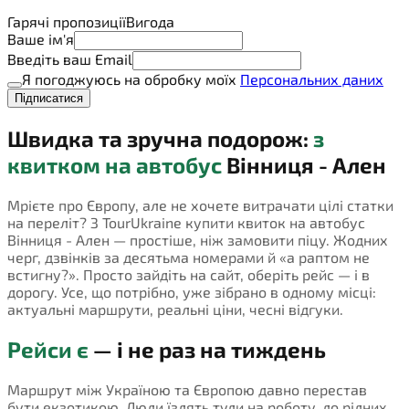
Гарячі пропозиції
Вигода
Ваше ім'я
Введіть ваш Email
Я погоджуюсь на обробку моїх
Персональних даних
Підписатися
Швидка та зручна подорож:
з
квитком на автобус
Вінниця - Ален
Мрієте про Європу, але не хочете витрачати цілі статки
на переліт? З TourUkraine купити квиток на автобус
Вінниця - Ален — простіше, ніж замовити піцу. Жодних
черг, дзвінків за десятьма номерами й «а раптом не
встигну?». Просто зайдіть на сайт, оберіть рейс — і в
дорогу. Усе, що потрібно, уже зібрано в одному місці:
актуальні маршрути, реальні ціни, чесні відгуки.
Рейси є
— і не раз на тиждень
Маршрут між Україною та Європою давно перестав
бути екзотикою. Люди їздять туди на роботу, до рідних,