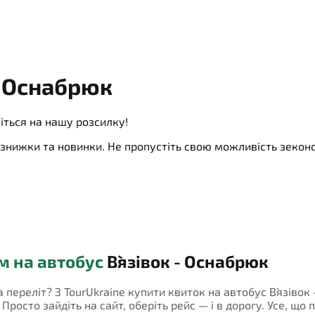
- Оснабрюк
іться на нашу розсилку!
ї, знижки та новинки. Не пропустіть свою можливість зеко
м на автобус
В`язівок - Оснабрюк
а переліт? З TourUkraine купити квиток на автобус В`язіво
росто зайдіть на сайт, оберіть рейс — і в дорогу. Усе, що 