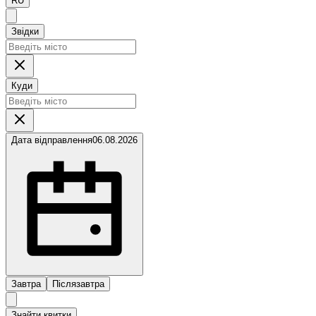
RU
Звідки
Куди
Дата відправлення
06.08.2026
Завтра
Післязавтра
Знайти квитки