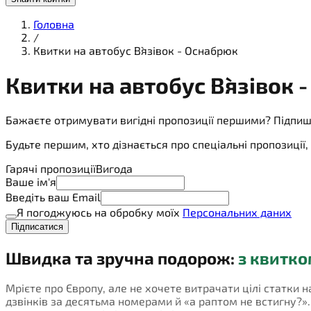
Головна
/
Квитки на автобус В`язівок - Оснабрюк
Квитки на
автобус
В`язівок 
Бажаєте отримувати вигідні пропозиції першими? Підпиш
Будьте першим, хто дізнається про спеціальні пропозиці
Гарячі пропозиції
Вигода
Ваше ім'я
Введіть ваш Email
Я погоджуюсь на обробку моїх
Персональних даних
Підписатися
Швидка та зручна подорож:
з квитко
Мрієте про Європу, але не хочете витрачати цілі статки н
дзвінків за десятьма номерами й «а раптом не встигну?». П