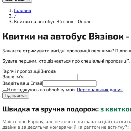
Головна
/
Квитки на автобус В`язівок - Ополє
Квитки на
автобус
В`язівок 
Бажаєте отримувати вигідні пропозиції першими? Підпиш
Будьте першим, хто дізнається про спеціальні пропозиці
Гарячі пропозиції
Вигода
Ваше ім'я
Введіть ваш Email
Я погоджуюсь на обробку моїх
Персональних даних
Підписатися
Швидка та зручна подорож:
з квитко
Мрієте про Європу, але не хочете витрачати цілі статки н
дзвінків за десятьма номерами й «а раптом не встигну?». П