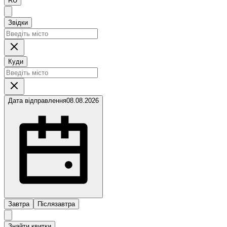
RU
Звідки
Куди
Дата відправлення
08.08.2026
Завтра
Післязавтра
Знайти квитки