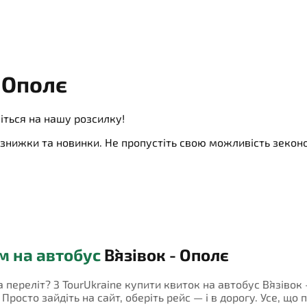
- Ополє
іться на нашу розсилку!
ї, знижки та новинки. Не пропустіть свою можливість зеко
м на автобус
В`язівок - Ополє
а переліт? З TourUkraine купити квиток на автобус В`язівок
росто зайдіть на сайт, оберіть рейс — і в дорогу. Усе, що 