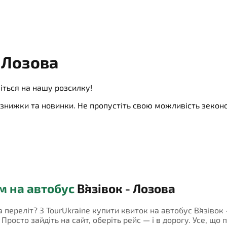
- Лозова
іться на нашу розсилку!
ї, знижки та новинки. Не пропустіть свою можливість зеко
м на автобус
В`язівок - Лозова
а переліт? З TourUkraine купити квиток на автобус В`язівок
росто зайдіть на сайт, оберіть рейс — і в дорогу. Усе, що 