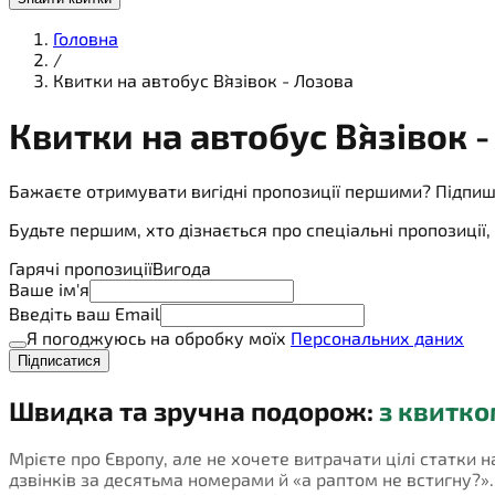
Головна
/
Квитки на автобус В`язівок - Лозова
Квитки на
автобус
В`язівок 
Бажаєте отримувати вигідні пропозиції першими? Підпиш
Будьте першим, хто дізнається про спеціальні пропозиці
Гарячі пропозиції
Вигода
Ваше ім'я
Введіть ваш Email
Я погоджуюсь на обробку моїх
Персональних даних
Підписатися
Швидка та зручна подорож:
з квитко
Мрієте про Європу, але не хочете витрачати цілі статки н
дзвінків за десятьма номерами й «а раптом не встигну?». П