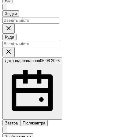
RU
Звідки
Куди
Дата відправлення
06.08.2026
Завтра
Післязавтра
Знайти квитки