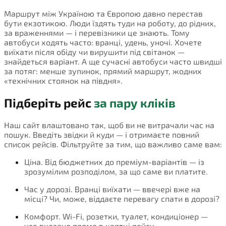
Маршрут між Україною та Європою давно перестав
бути екзотикою. Люди їздять туди на роботу, до рідних,
за враженнями — і перевізники це знають. Тому
автобуси ходять часто: вранці, удень, уночі. Хочете
виїхати після обіду чи вирушити під світанок —
знайдеться варіант. А ще сучасні автобуси часто швидші
за потяг: менше зупинок, прямий маршрут, жодних
«технічних стоянок на півдня».
Підберіть рейс
за пару кліків
Наш сайт влаштовано так, щоб ви не витрачали час на
пошук. Введіть звідки й куди — і отримаєте повний
список рейсів. Фільтруйте за тим, що важливо саме вам:
Ціна. Від бюджетних до преміум-варіантів — із
зрозумілим розподілом, за що саме ви платите.
Час у дорозі. Вранці виїхати — ввечері вже на
місці? Чи, може, віддаєте перевагу спати в дорозі?
Комфорт. Wi-Fi, розетки, туалет, кондиціонер —
усе вказано прямо в картці рейсу.