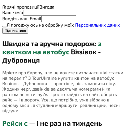
Гарячі пропозиції
Вигода
Ваше ім'я
Введіть ваш Email
Я погоджуюсь на обробку моїх
Персональних даних
Підписатися
Швидка та зручна подорож:
з
квитком на автобус
В`язівок -
Дубровиця
Мрієте про Європу, але не хочете витрачати цілі статки
на переліт? З TourUkraine купити квиток на автобус
В`язівок - Дубровиця — простіше, ніж замовити піцу.
Жодних черг, дзвінків за десятьма номерами й «а
раптом не встигну?». Просто зайдіть на сайт, оберіть
рейс — і в дорогу. Усе, що потрібно, уже зібрано в
одному місці: актуальні маршрути, реальні ціни, чесні
відгуки.
Рейси є
— і не раз на тиждень