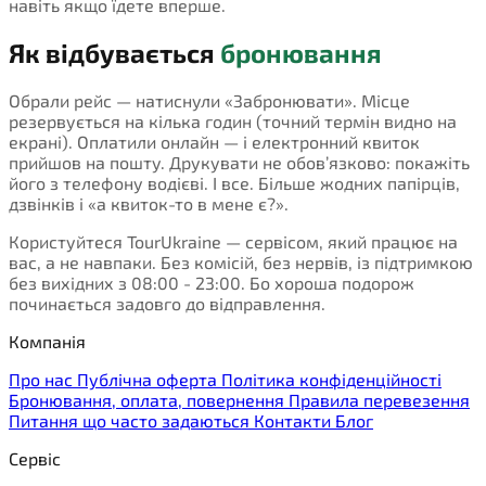
навіть якщо їдете вперше.
Як відбувається
бронювання
Обрали рейс — натиснули «Забронювати». Місце
резервується на кілька годин (точний термін видно на
екрані). Оплатили онлайн — і електронний квиток
прийшов на пошту. Друкувати не обов’язково: покажіть
його з телефону водієві. І все. Більше жодних папірців,
дзвінків і «а квиток-то в мене є?».
Користуйтеся TourUkraine — сервісом, який працює на
вас, а не навпаки. Без комісій, без нервів, із підтримкою
без вихідних з 08:00 - 23:00. Бо хороша подорож
починається задовго до відправлення.
Компанія
Про нас
Публічна оферта
Політика конфіденційності
Бронювання, оплата, повернення
Правила перевезення
Питання що часто задаються
Контакти
Блог
Сервіс