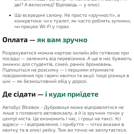
дві? А велосипед? Відповідь — у описі.
Що всередині салону. Не просто «зручності», а
конкретика: чи є туалет, як часто роблять зупинки,
чи працює Wi-Fi у горах.
Оплата —
як вам зручно
Розрахуватися можна картою онлайн або готівкою при
посадці — залежить від перевізника. А ще в нас бувають
знижки: для студентів, сімей, ранніх бронювань.
Підпишіться на розсилку — і першими отримаєте
повідомлення про гарячі квитки та акції. Іноді різниця в
ціні — як безкоштовний обід у дорозі.
Де сідати —
і куди приїдете
Автобус В`язівок - Дубровиця може відправлятися не
лише з головного автовокзалу, а й із зручних точок у
центрі міста. Це економить і час, і гроші на таксі. Усі
адреси — і відправлення, і прибуття — чітко вказані в
квитку та в описі рейсу. Тож ви точно не заплутаєтеся,