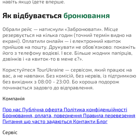
навіть якщо їдете вперше.
Як відбувається
бронювання
Обрали рейс — натиснули «Забронювати». Місце
резервується на кілька годин (точний термін видно на
екрані). Оплатили онлайн — і електронний квиток
прийшов на пошту. Друкувати не обов’язково: покажіть
його з телефону водієві. І все. Більше жодних папірців,
дзвінків і «а квиток-то в мене є?».
Користуйтеся TourUkraine — сервісом, який працює на
вас, а не навпаки. Без комісій, без нервів, із підтримкою
без вихідних з 08:00 - 23:00. Бо хороша подорож
починається задовго до відправлення.
Компанія
Про нас
Публічна оферта
Політика конфіденційності
Бронювання, оплата, повернення
Правила перевезення
Питання що часто задаються
Контакти
Блог
Сервіс