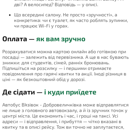
дві? А велосипед? Відповідь — у описі.
Що всередині салону. Не просто «зручності», а
конкретика: чи є туалет, як часто роблять зупинки,
чи працює Wi-Fi у горах.
Оплата —
як вам зручно
Розрахуватися можна картою онлайн або готівкою при
посадці — залежить від перевізника. А ще в нас бувають
знижки: для студентів, сімей, ранніх бронювань.
Підпишіться на розсилку — і першими отримаєте
повідомлення про гарячі квитки та акції. Іноді різниця в
ціні — як безкоштовний обід у дорозі.
Де сідати —
і куди приїдете
Автобус В`язівок - Добровеличківка може відправлятися
не лише з головного автовокзалу, а й із зручних точок у
центрі міста. Це економить і час, і гроші на таксі. Усі
адреси — і відправлення, і прибуття — чітко вказані в
квитку та в описі рейсу. Тож ви точно не заплутаєтеся,