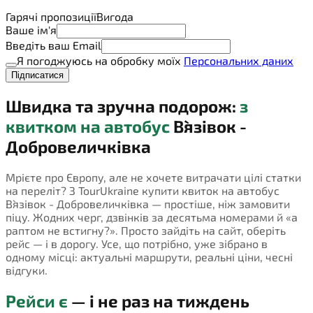
Гарячі пропозиції
Вигода
Ваше ім'я
Введіть ваш Email
Я погоджуюсь на обробку моїх
Персональних даних
Підписатися
Швидка та зручна подорож:
з
квитком на автобус
В`язівок -
Добровеличківка
Мрієте про Європу, але не хочете витрачати цілі статки
на переліт? З TourUkraine купити квиток на автобус
В`язівок - Добровеличківка — простіше, ніж замовити
піцу. Жодних черг, дзвінків за десятьма номерами й «а
раптом не встигну?». Просто зайдіть на сайт, оберіть
рейс — і в дорогу. Усе, що потрібно, уже зібрано в
одному місці: актуальні маршрути, реальні ціни, чесні
відгуки.
Рейси є
— і не раз на тиждень