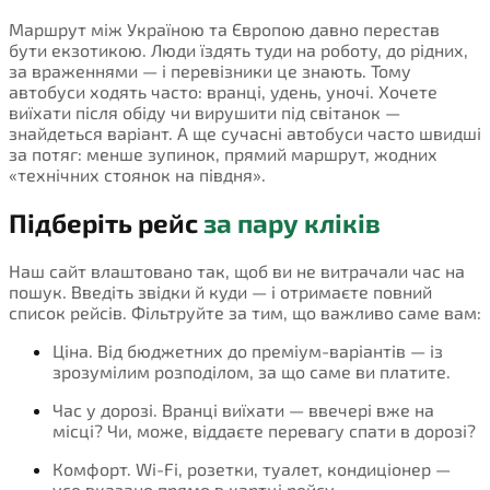
Маршрут між Україною та Європою давно перестав
бути екзотикою. Люди їздять туди на роботу, до рідних,
за враженнями — і перевізники це знають. Тому
автобуси ходять часто: вранці, удень, уночі. Хочете
виїхати після обіду чи вирушити під світанок —
знайдеться варіант. А ще сучасні автобуси часто швидші
за потяг: менше зупинок, прямий маршрут, жодних
«технічних стоянок на півдня».
Підберіть рейс
за пару кліків
Наш сайт влаштовано так, щоб ви не витрачали час на
пошук. Введіть звідки й куди — і отримаєте повний
список рейсів. Фільтруйте за тим, що важливо саме вам:
Ціна. Від бюджетних до преміум-варіантів — із
зрозумілим розподілом, за що саме ви платите.
Час у дорозі. Вранці виїхати — ввечері вже на
місці? Чи, може, віддаєте перевагу спати в дорозі?
Комфорт. Wi-Fi, розетки, туалет, кондиціонер —
усе вказано прямо в картці рейсу.