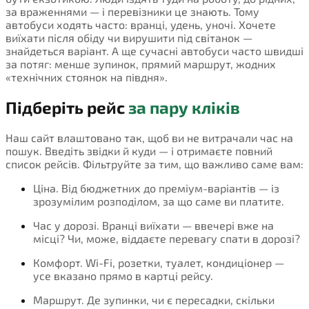
за враженнями — і перевізники це знають. Тому
автобуси ходять часто: вранці, удень, уночі. Хочете
виїхати після обіду чи вирушити під світанок —
знайдеться варіант. А ще сучасні автобуси часто швидші
за потяг: менше зупинок, прямий маршрут, жодних
«технічних стоянок на півдня».
Підберіть рейс
за пару кліків
Наш сайт влаштовано так, щоб ви не витрачали час на
пошук. Введіть звідки й куди — і отримаєте повний
список рейсів. Фільтруйте за тим, що важливо саме вам:
Ціна. Від бюджетних до преміум-варіантів — із
зрозумілим розподілом, за що саме ви платите.
Час у дорозі. Вранці виїхати — ввечері вже на
місці? Чи, може, віддаєте перевагу спати в дорозі?
Комфорт. Wi-Fi, розетки, туалет, кондиціонер —
усе вказано прямо в картці рейсу.
Маршрут. Де зупинки, чи є пересадки, скільки