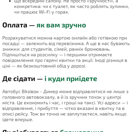
Що всередині салону. Не просто «зручності», а
конкретика: чи є туалет, як часто роблять зупинки,
чи працює Wi-Fi у горах.
Оплата —
як вам зручно
Розрахуватися можна картою онлайн або готівкою при
посадці — залежить від перевізника. А ще в нас бувають
знижки: для студентів, сімей, ранніх бронювань.
Підпишіться на розсилку — і першими отримаєте
повідомлення про гарячі квитки та акції. Іноді різниця в
ціні — як безкоштовний обід у дорозі.
Де сідати —
і куди приїдете
Автобус В`язівок - Димер може відправлятися не лише з
головного автовокзалу, а й із зручних точок у центрі
міста. Це економить і час, і гроші на таксі. Усі адреси — і
відправлення, і прибуття — чітко вказані в квитку та в
описі рейсу. Тож ви точно не заплутаєтеся, навіть якщо
їдете вперше.