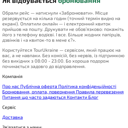
Як відбувається
бронювання
Обрали рейс — натиснули «Забронювати». Місце
резервується на кілька годин (точний термін видно на
екрані). Оплатили онлайн — і електронний квиток
прийшов на пошту. Друкувати не обов’язково: покажіть
його з телефону водієві. І все. Більше жодних папірців,
дзвінків і «а квиток-то в мене є?».
Користуйтеся TourUkraine — сервісом, який працює на
вас, а не навпаки. Без комісій, без нервів, із підтримкою
без вихідних з 08:00 - 23:00. Бо хороша подорож
починається задовго до відправлення.
Компанія
Про нас
Публічна оферта
Політика конфіденційності
Бронювання, оплата, повернення
Правила перевезення
Питання що часто задаються
Контакти
Блог
Сервіс
Доставка
Зв'язатися з нами: