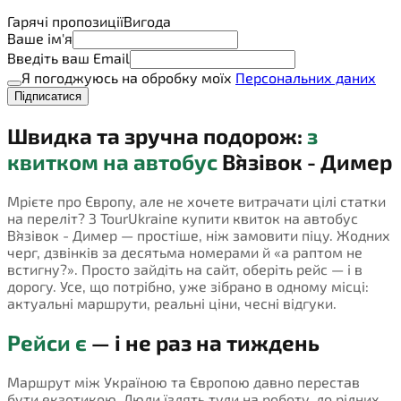
Гарячі пропозиції
Вигода
Ваше ім'я
Введіть ваш Email
Я погоджуюсь на обробку моїх
Персональних даних
Підписатися
Швидка та зручна подорож:
з
квитком на автобус
В`язівок - Димер
Мрієте про Європу, але не хочете витрачати цілі статки
на переліт? З TourUkraine купити квиток на автобус
В`язівок - Димер — простіше, ніж замовити піцу. Жодних
черг, дзвінків за десятьма номерами й «а раптом не
встигну?». Просто зайдіть на сайт, оберіть рейс — і в
дорогу. Усе, що потрібно, уже зібрано в одному місці:
актуальні маршрути, реальні ціни, чесні відгуки.
Рейси є
— і не раз на тиждень
Маршрут між Україною та Європою давно перестав
бути екзотикою. Люди їздять туди на роботу, до рідних,