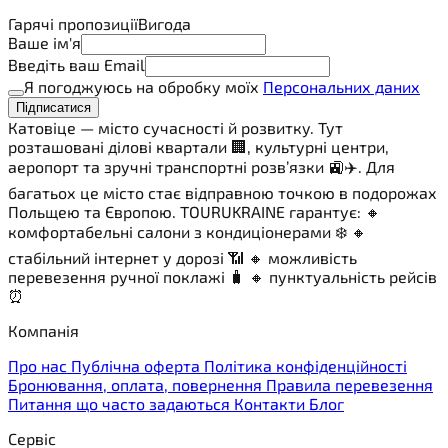
Гарячі пропозиції
Вигода
Ваше ім'я
Введіть ваш Email
Я погоджуюсь на обробку моїх
Персональних даних
Підписатися
Катовіце — місто сучасності й розвитку. Тут
розташовані ділові квартали 🏢, культурні центри,
аеропорт та зручні транспортні розв’язки 🚉✈️. Для
багатьох це місто стає відправною точкою в подорожах
Польщею та Європою. TOURUKRAINE гарантує: 🔸
комфортабельні салони з кондиціонерами ❄️ 🔸
стабільний інтернет у дорозі 📶 🔸 можливість
перевезення ручної поклажі 🧳 🔸 пунктуальність рейсів
⏰
Компанія
Про нас
Публічна оферта
Політика конфіденційності
Бронювання, оплата, повернення
Правила перевезення
Питання що часто задаються
Контакти
Блог
Сервіс