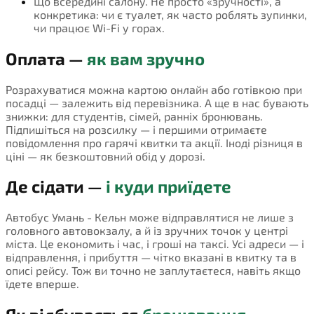
Що всередині салону. Не просто «зручності», а
конкретика: чи є туалет, як часто роблять зупинки,
чи працює Wi-Fi у горах.
Оплата —
як вам зручно
Розрахуватися можна картою онлайн або готівкою при
посадці — залежить від перевізника. А ще в нас бувають
знижки: для студентів, сімей, ранніх бронювань.
Підпишіться на розсилку — і першими отримаєте
повідомлення про гарячі квитки та акції. Іноді різниця в
ціні — як безкоштовний обід у дорозі.
Де сідати —
і куди приїдете
Автобус Умань - Кельн може відправлятися не лише з
головного автовокзалу, а й із зручних точок у центрі
міста. Це економить і час, і гроші на таксі. Усі адреси — і
відправлення, і прибуття — чітко вказані в квитку та в
описі рейсу. Тож ви точно не заплутаєтеся, навіть якщо
їдете вперше.