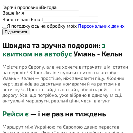
Гарячі пропозиції
Вигода
Ваше ім'я
Введіть ваш Email
Я погоджуюсь на обробку моїх
Персональних даних
Підписатися
Швидка та зручна подорож:
з
квитком на автобус
Умань - Кельн
Мрієте про Європу, але не хочете витрачати цілі статки
на переліт? З TourUkraine купити квиток на автобус
Умань - Кельн — простіше, ніж замовити піцу. Жодних
черг, дзвінків за десятьма номерами й «а раптом не
встигну?». Просто зайдіть на сайт, оберіть рейс — і в
дорогу. Усе, що потрібно, уже зібрано в одному місці:
актуальні маршрути, реальні ціни, чесні відгуки.
Рейси є
— і не раз на тиждень
Маршрут між Україною та Європою давно перестав
бути екзотикою. Люди їздять туди на роботу, до рідних,