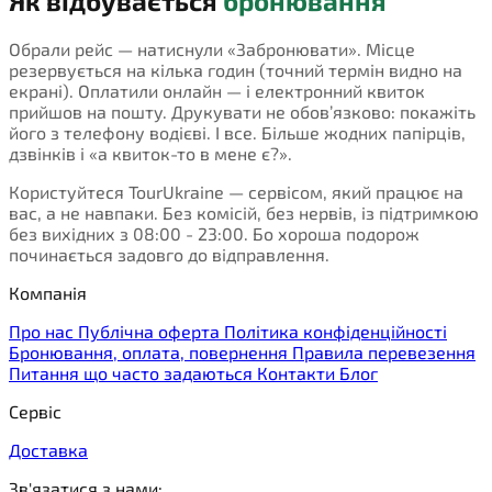
Як відбувається
бронювання
Обрали рейс — натиснули «Забронювати». Місце
резервується на кілька годин (точний термін видно на
екрані). Оплатили онлайн — і електронний квиток
прийшов на пошту. Друкувати не обов’язково: покажіть
його з телефону водієві. І все. Більше жодних папірців,
дзвінків і «а квиток-то в мене є?».
Користуйтеся TourUkraine — сервісом, який працює на
вас, а не навпаки. Без комісій, без нервів, із підтримкою
без вихідних з 08:00 - 23:00. Бо хороша подорож
починається задовго до відправлення.
Компанія
Про нас
Публічна оферта
Політика конфіденційності
Бронювання, оплата, повернення
Правила перевезення
Питання що часто задаються
Контакти
Блог
Сервіс
Доставка
Зв'язатися з нами: