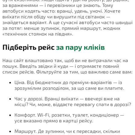
за враженнями — і перевізники це знають. Тому
автобуси ходять часто: вранці, удень, уночі. Хочете
виїхати після обіду чи вирушити під світанок —
знайдеться варіант. А ще сучасні автобуси часто швидші
за потяг: менше зупинок, прямий маршрут, жодних
«технічних стоянок на півдня».
Підберіть рейс
за пару кліків
Наш сайт влаштовано так, щоб ви не витрачали час на
пошук. Введіть звідки й куди — і отримаєте повний
список рейсів. Фільтруйте за тим, що важливо саме вам:
Ціна. Від бюджетних до преміум-варіантів — із
зрозумілим розподілом, за що саме ви платите.
Час у дорозі. Вранці виїхати — ввечері вже на
місці? Чи, може, віддаєте перевагу спати в дорозі?
Комфорт. Wi-Fi, розетки, туалет, кондиціонер —
усе вказано прямо в картці рейсу.
Маршрут. Де зупинки, чи є пересадки, скільки