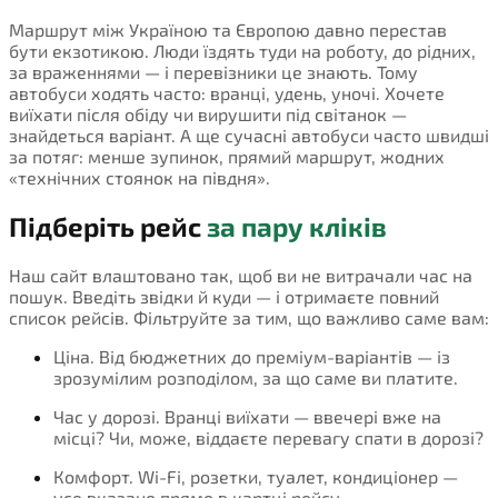
Маршрут між Україною та Європою давно перестав
бути екзотикою. Люди їздять туди на роботу, до рідних,
за враженнями — і перевізники це знають. Тому
автобуси ходять часто: вранці, удень, уночі. Хочете
виїхати після обіду чи вирушити під світанок —
знайдеться варіант. А ще сучасні автобуси часто швидші
за потяг: менше зупинок, прямий маршрут, жодних
«технічних стоянок на півдня».
Підберіть рейс
за пару кліків
Наш сайт влаштовано так, щоб ви не витрачали час на
пошук. Введіть звідки й куди — і отримаєте повний
список рейсів. Фільтруйте за тим, що важливо саме вам:
Ціна. Від бюджетних до преміум-варіантів — із
зрозумілим розподілом, за що саме ви платите.
Час у дорозі. Вранці виїхати — ввечері вже на
місці? Чи, може, віддаєте перевагу спати в дорозі?
Комфорт. Wi-Fi, розетки, туалет, кондиціонер —
усе вказано прямо в картці рейсу.