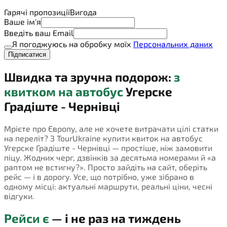
Гарячі пропозиції
Вигода
Ваше ім'я
Введіть ваш Email
Я погоджуюсь на обробку моїх
Персональних даних
Підписатися
Швидка та зручна подорож:
з
квитком на автобус
Угерске
Градіште - Чернівці
Мрієте про Європу, але не хочете витрачати цілі статки
на переліт? З TourUkraine купити квиток на автобус
Угерске Градіште - Чернівці — простіше, ніж замовити
піцу. Жодних черг, дзвінків за десятьма номерами й «а
раптом не встигну?». Просто зайдіть на сайт, оберіть
рейс — і в дорогу. Усе, що потрібно, уже зібрано в
одному місці: актуальні маршрути, реальні ціни, чесні
відгуки.
Рейси є
— і не раз на тиждень