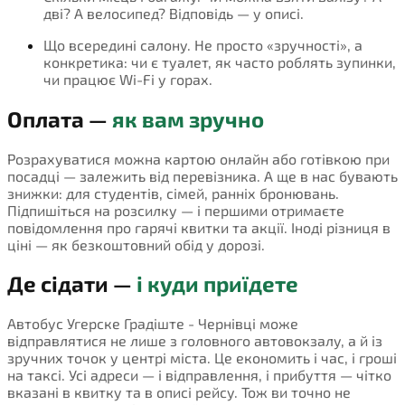
дві? А велосипед? Відповідь — у описі.
Що всередині салону. Не просто «зручності», а
конкретика: чи є туалет, як часто роблять зупинки,
чи працює Wi-Fi у горах.
Оплата —
як вам зручно
Розрахуватися можна картою онлайн або готівкою при
посадці — залежить від перевізника. А ще в нас бувають
знижки: для студентів, сімей, ранніх бронювань.
Підпишіться на розсилку — і першими отримаєте
повідомлення про гарячі квитки та акції. Іноді різниця в
ціні — як безкоштовний обід у дорозі.
Де сідати —
і куди приїдете
Автобус Угерске Градіште - Чернівці може
відправлятися не лише з головного автовокзалу, а й із
зручних точок у центрі міста. Це економить і час, і гроші
на таксі. Усі адреси — і відправлення, і прибуття — чітко
вказані в квитку та в описі рейсу. Тож ви точно не