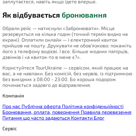
заплутаєтеся, навіть якщо їдете вперше.
Як відбувається
бронювання
Обрали рейс — натиснули «Забронювати». Місце
резервується на кілька годин (точний термін видно на
екрані). Оплатили онлайн — і електронний квиток
прийшов на пошту. Друкувати не обов’язково: покажіть
його з телефону водієві. І все. Більше жодних папірців,
дзвінків і «а квиток-то в мене є?».
Користуйтеся TourUkraine — сервісом, який працює на
вас, а не навпаки. Без комісій, без нервів, із підтримкою
без вихідних з 08:00 - 23:00. Бо хороша подорож
починається задовго до відправлення.
Компанія
Про нас
Публічна оферта
Політика конфіденційності
Бронювання, оплата, повернення
Правила перевезення
Питання що часто задаються
Контакти
Блог
Сервіс