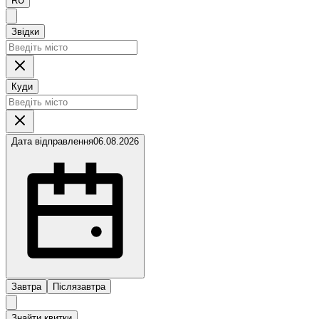
RU
Звідки
Куди
Дата відправлення
06.08.2026
Завтра
Післязавтра
Знайти квитки