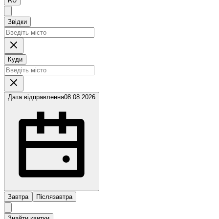
RU
Звідки
Куди
Дата відправлення
08.08.2026
Завтра
Післязавтра
Знайти квитки