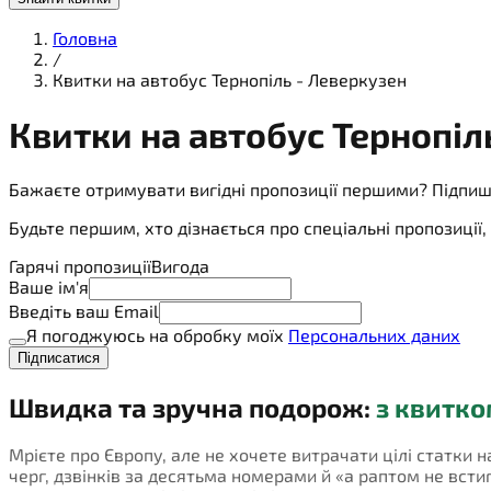
Головна
/
Квитки на автобус Тернопіль - Леверкузен
Квитки на
автобус
Тернопіл
Бажаєте отримувати вигідні пропозиції першими? Підпиш
Будьте першим, хто дізнається про спеціальні пропозиці
Гарячі пропозиції
Вигода
Ваше ім'я
Введіть ваш Email
Я погоджуюсь на обробку моїх
Персональних даних
Підписатися
Швидка та зручна подорож:
з квитко
Мрієте про Європу, але не хочете витрачати цілі статки 
черг, дзвінків за десятьма номерами й «а раптом не встигн