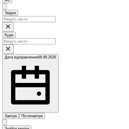
RU
Звідки
Куди
Дата відправлення
08.08.2026
Завтра
Післязавтра
Знайти квитки