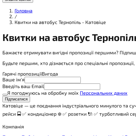
Головна
/
Квитки на автобус Тернопіль - Катовіце
Квитки на
автобус
Тернопіль
Бажаєте отримувати вигідні пропозиції першими? Підпиш
Будьте першим, хто дізнається про спеціальні пропозиці
Гарячі пропозиції
Вигода
Ваше ім'я
Введіть ваш Email
Я погоджуюсь на обробку моїх
Персональних даних
Підписатися
Катовіце — це поєднання індустріального минулого та суч
рейси 🚍 ✅ кондиціонер ❄️ ✅ розетки 🔌 ✅ турботливий сер
Компанія