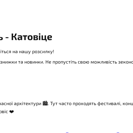
 - Катовіце
іться на нашу розсилку!
ї, знижки та новинки. Не пропустіть свою можливість зеко
асної архітектури 🏙️. Тут часто проходять фестивалі, ко
віс ❤️