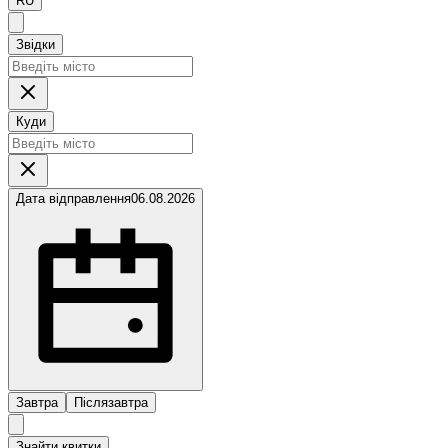
RU
Звідки
Куди
Дата відправлення
06.08.2026
Завтра
Післязавтра
Знайти квитки