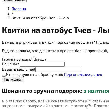
Головна
/
Квитки на автобус Тчев - Львів
Квитки на
автобус
Тчев - Ль
Бажаєте отримувати вигідні пропозиції першими? Підпиш
Будьте першим, хто дізнається про спеціальні пропозиці
Гарячі пропозиції
Вигода
Ваше ім'я
Введіть ваш Email
Я погоджуюсь на обробку моїх
Персональних даних
Підписатися
Швидка та зручна подорож:
з квитко
Мрієте про Європу, але не хочете витрачати цілі статки н
за десятьма номерами й «а раптом не встигну?». Просто за