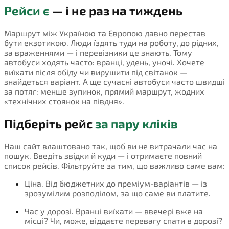
Рейси є
— і не раз на тиждень
Маршрут між Україною та Європою давно перестав
бути екзотикою. Люди їздять туди на роботу, до рідних,
за враженнями — і перевізники це знають. Тому
автобуси ходять часто: вранці, удень, уночі. Хочете
виїхати після обіду чи вирушити під світанок —
знайдеться варіант. А ще сучасні автобуси часто швидші
за потяг: менше зупинок, прямий маршрут, жодних
«технічних стоянок на півдня».
Підберіть рейс
за пару кліків
Наш сайт влаштовано так, щоб ви не витрачали час на
пошук. Введіть звідки й куди — і отримаєте повний
список рейсів. Фільтруйте за тим, що важливо саме вам:
Ціна. Від бюджетних до преміум-варіантів — із
зрозумілим розподілом, за що саме ви платите.
Час у дорозі. Вранці виїхати — ввечері вже на
місці? Чи, може, віддаєте перевагу спати в дорозі?