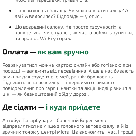
Скільки місць і багажу. Чи можна взяти валізу? А
дві? А велосипед? Відповідь — у описі.
Що всередині салону. Не просто «зручності», а
конкретика: чи є туалет, як часто роблять зупинки,
чи працює Wi-Fi у горах.
Оплата —
як вам зручно
Розрахуватися можна картою онлайн або готівкою при
посадці — залежить від перевізника. А ще в нас бувають
знижки: для студентів, сімей, ранніх бронювань.
Підпишіться на розсилку — і першими отримаєте
повідомлення про гарячі квитки та акції. Іноді різниця в
ціні — як безкоштовний обід у дорозі.
Де сідати —
і куди приїдете
Автобус Татарбунари - Сонячний Берег може
відправлятися не лише з головного автовокзалу, а й із
зручних точок у центрі міста. Це економить і час, і гроші