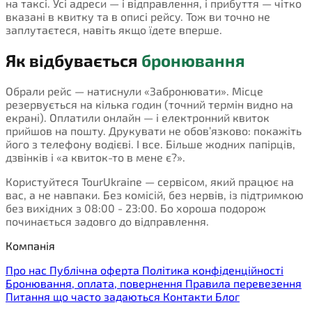
на таксі. Усі адреси — і відправлення, і прибуття — чітко
вказані в квитку та в описі рейсу. Тож ви точно не
заплутаєтеся, навіть якщо їдете вперше.
Як відбувається
бронювання
Обрали рейс — натиснули «Забронювати». Місце
резервується на кілька годин (точний термін видно на
екрані). Оплатили онлайн — і електронний квиток
прийшов на пошту. Друкувати не обов’язково: покажіть
його з телефону водієві. І все. Більше жодних папірців,
дзвінків і «а квиток-то в мене є?».
Користуйтеся TourUkraine — сервісом, який працює на
вас, а не навпаки. Без комісій, без нервів, із підтримкою
без вихідних з 08:00 - 23:00. Бо хороша подорож
починається задовго до відправлення.
Компанія
Про нас
Публічна оферта
Політика конфіденційності
Бронювання, оплата, повернення
Правила перевезення
Питання що часто задаються
Контакти
Блог