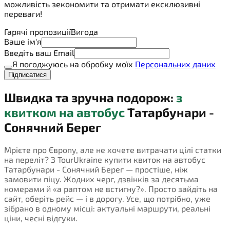
можливість зекономити та отримати ексклюзивні
переваги!
Гарячі пропозиції
Вигода
Ваше ім'я
Введіть ваш Email
Я погоджуюсь на обробку моїх
Персональних даних
Підписатися
Швидка та зручна подорож:
з
квитком на автобус
Татарбунари -
Сонячний Берег
Мрієте про Європу, але не хочете витрачати цілі статки
на переліт? З TourUkraine купити квиток на автобус
Татарбунари - Сонячний Берег — простіше, ніж
замовити піцу. Жодних черг, дзвінків за десятьма
номерами й «а раптом не встигну?». Просто зайдіть на
сайт, оберіть рейс — і в дорогу. Усе, що потрібно, уже
зібрано в одному місці: актуальні маршрути, реальні
ціни, чесні відгуки.