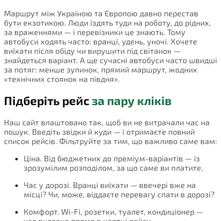
Маршрут між Україною та Європою давно перестав
бути екзотикою. Люди їздять туди на роботу, до рідних,
за враженнями — і перевізники це знають. Тому
автобуси ходять часто: вранці, удень, уночі. Хочете
виїхати після обіду чи вирушити під світанок —
знайдеться варіант. А ще сучасні автобуси часто швидші
за потяг: менше зупинок, прямий маршрут, жодних
«технічних стоянок на півдня».
Підберіть рейс
за пару кліків
Наш сайт влаштовано так, щоб ви не витрачали час на
пошук. Введіть звідки й куди — і отримаєте повний
список рейсів. Фільтруйте за тим, що важливо саме вам:
Ціна. Від бюджетних до преміум-варіантів — із
зрозумілим розподілом, за що саме ви платите.
Час у дорозі. Вранці виїхати — ввечері вже на
місці? Чи, може, віддаєте перевагу спати в дорозі?
Комфорт. Wi-Fi, розетки, туалет, кондиціонер —
усе вказано прямо в картці рейсу.