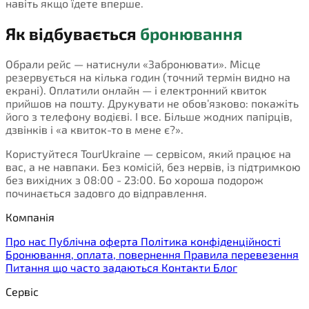
навіть якщо їдете вперше.
Як відбувається
бронювання
Обрали рейс — натиснули «Забронювати». Місце
резервується на кілька годин (точний термін видно на
екрані). Оплатили онлайн — і електронний квиток
прийшов на пошту. Друкувати не обов’язково: покажіть
його з телефону водієві. І все. Більше жодних папірців,
дзвінків і «а квиток-то в мене є?».
Користуйтеся TourUkraine — сервісом, який працює на
вас, а не навпаки. Без комісій, без нервів, із підтримкою
без вихідних з 08:00 - 23:00. Бо хороша подорож
починається задовго до відправлення.
Компанія
Про нас
Публічна оферта
Політика конфіденційності
Бронювання, оплата, повернення
Правила перевезення
Питання що часто задаються
Контакти
Блог
Сервіс