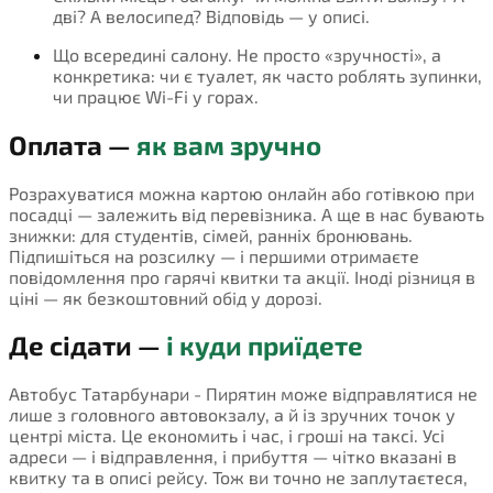
дві? А велосипед? Відповідь — у описі.
Що всередині салону. Не просто «зручності», а
конкретика: чи є туалет, як часто роблять зупинки,
чи працює Wi-Fi у горах.
Оплата —
як вам зручно
Розрахуватися можна картою онлайн або готівкою при
посадці — залежить від перевізника. А ще в нас бувають
знижки: для студентів, сімей, ранніх бронювань.
Підпишіться на розсилку — і першими отримаєте
повідомлення про гарячі квитки та акції. Іноді різниця в
ціні — як безкоштовний обід у дорозі.
Де сідати —
і куди приїдете
Автобус Татарбунари - Пирятин може відправлятися не
лише з головного автовокзалу, а й із зручних точок у
центрі міста. Це економить і час, і гроші на таксі. Усі
адреси — і відправлення, і прибуття — чітко вказані в
квитку та в описі рейсу. Тож ви точно не заплутаєтеся,