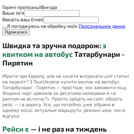
Гарячі пропозиції
Вигода
Ваше ім'я
Введіть ваш Email
Я погоджуюсь на обробку моїх
Персональних даних
Підписатися
Швидка та зручна подорож:
з
квитком на автобус
Татарбунари -
Пирятин
Мрієте про Європу, але не хочете витрачати цілі статки
на переліт? З TourUkraine купити квиток на автобус
Татарбунари - Пирятин — простіше, ніж замовити піцу.
Жодних черг, дзвінків за десятьма номерами й «а
раптом не встигну?». Просто зайдіть на сайт, оберіть
рейс — і в дорогу. Усе, що потрібно, уже зібрано в
одному місці: актуальні маршрути, реальні ціни, чесні
відгуки.
Рейси є
— і не раз на тиждень