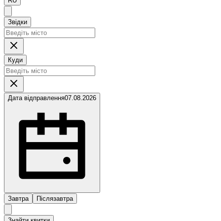
RU
Звідки
Куди
Дата відправлення
07.08.2026
Завтра
Післязавтра
Знайти квитки