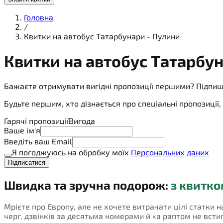
Головна
/
Квитки на автобус Татарбунари - Пулини
Квитки на
автобус
Татарбун
Бажаєте отримувати вигідні пропозиції першими? Підпиш
Будьте першим, хто дізнається про спеціальні пропозиці
Гарячі пропозиції
Вигода
Ваше ім'я
Введіть ваш Email
Я погоджуюсь на обробку моїх
Персональних даних
Підписатися
Швидка та зручна подорож:
з квитко
Мрієте про Європу, але не хочете витрачати цілі статки 
черг, дзвінків за десятьма номерами й «а раптом не встигн