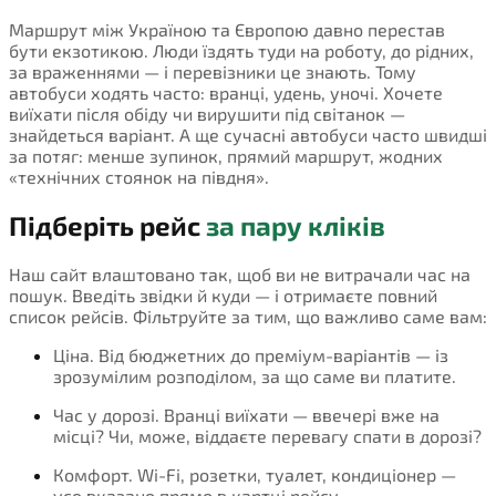
Маршрут між Україною та Європою давно перестав
бути екзотикою. Люди їздять туди на роботу, до рідних,
за враженнями — і перевізники це знають. Тому
автобуси ходять часто: вранці, удень, уночі. Хочете
виїхати після обіду чи вирушити під світанок —
знайдеться варіант. А ще сучасні автобуси часто швидші
за потяг: менше зупинок, прямий маршрут, жодних
«технічних стоянок на півдня».
Підберіть рейс
за пару кліків
Наш сайт влаштовано так, щоб ви не витрачали час на
пошук. Введіть звідки й куди — і отримаєте повний
список рейсів. Фільтруйте за тим, що важливо саме вам:
Ціна. Від бюджетних до преміум-варіантів — із
зрозумілим розподілом, за що саме ви платите.
Час у дорозі. Вранці виїхати — ввечері вже на
місці? Чи, може, віддаєте перевагу спати в дорозі?
Комфорт. Wi-Fi, розетки, туалет, кондиціонер —
усе вказано прямо в картці рейсу.