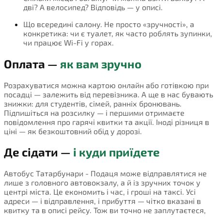
дві? А велосипед? Відповідь — у описі.
Що всередині салону. Не просто «зручності», а
конкретика: чи є туалет, як часто роблять зупинки,
чи працює Wi-Fi у горах.
Оплата —
як вам зручно
Розрахуватися можна картою онлайн або готівкою при
посадці — залежить від перевізника. А ще в нас бувають
знижки: для студентів, сімей, ранніх бронювань.
Підпишіться на розсилку — і першими отримаєте
повідомлення про гарячі квитки та акції. Іноді різниця в
ціні — як безкоштовний обід у дорозі.
Де сідати —
і куди приїдете
Автобус Татарбунари - Подаця може відправлятися не
лише з головного автовокзалу, а й із зручних точок у
центрі міста. Це економить і час, і гроші на таксі. Усі
адреси — і відправлення, і прибуття — чітко вказані в
квитку та в описі рейсу. Тож ви точно не заплутаєтеся,