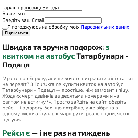
Гарячі пропозиції
Вигода
Ваше ім'я
Введіть ваш Email
Я погоджуюсь на обробку моїх
Персональних даних
Підписатися
Швидка та зручна подорож:
з
квитком на автобус
Татарбунари -
Подаця
Мрієте про Європу, але не хочете витрачати цілі статки
на переліт? З TourUkraine купити квиток на автобус
Татарбунари - Подаця — простіше, ніж замовити піцу.
Жодних черг, дзвінків за десятьма номерами й «а
раптом не встигну?». Просто зайдіть на сайт, оберіть
рейс — і в дорогу. Усе, що потрібно, уже зібрано в
одному місці: актуальні маршрути, реальні ціни, чесні
відгуки.
Рейси є
— і не раз на тиждень