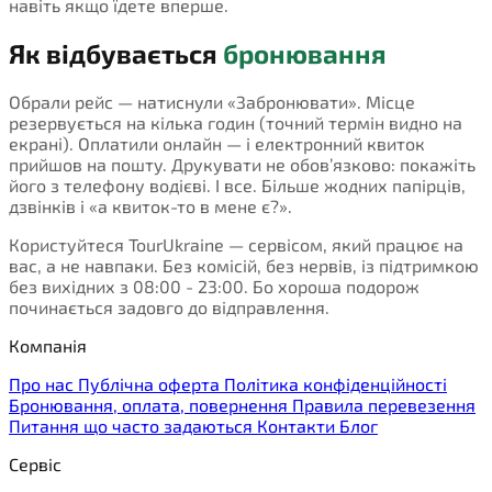
навіть якщо їдете вперше.
Як відбувається
бронювання
Обрали рейс — натиснули «Забронювати». Місце
резервується на кілька годин (точний термін видно на
екрані). Оплатили онлайн — і електронний квиток
прийшов на пошту. Друкувати не обов’язково: покажіть
його з телефону водієві. І все. Більше жодних папірців,
дзвінків і «а квиток-то в мене є?».
Користуйтеся TourUkraine — сервісом, який працює на
вас, а не навпаки. Без комісій, без нервів, із підтримкою
без вихідних з 08:00 - 23:00. Бо хороша подорож
починається задовго до відправлення.
Компанія
Про нас
Публічна оферта
Політика конфіденційності
Бронювання, оплата, повернення
Правила перевезення
Питання що часто задаються
Контакти
Блог
Сервіс