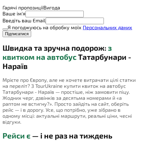
Гарячі пропозиції
Вигода
Ваше ім'я
Введіть ваш Email
Я погоджуюсь на обробку моїх
Персональних даних
Підписатися
Швидка та зручна подорож:
з
квитком на автобус
Татарбунари -
Нараїв
Мрієте про Європу, але не хочете витрачати цілі статки
на переліт? З TourUkraine купити квиток на автобус
Татарбунари - Нараїв — простіше, ніж замовити піцу.
Жодних черг, дзвінків за десятьма номерами й «а
раптом не встигну?». Просто зайдіть на сайт, оберіть
рейс — і в дорогу. Усе, що потрібно, уже зібрано в
одному місці: актуальні маршрути, реальні ціни, чесні
відгуки.
Рейси є
— і не раз на тиждень