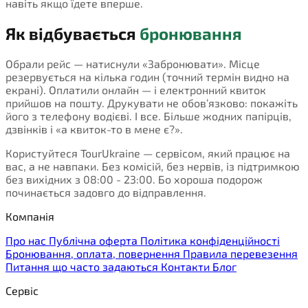
навіть якщо їдете вперше.
Як відбувається
бронювання
Обрали рейс — натиснули «Забронювати». Місце
резервується на кілька годин (точний термін видно на
екрані). Оплатили онлайн — і електронний квиток
прийшов на пошту. Друкувати не обов’язково: покажіть
його з телефону водієві. І все. Більше жодних папірців,
дзвінків і «а квиток-то в мене є?».
Користуйтеся TourUkraine — сервісом, який працює на
вас, а не навпаки. Без комісій, без нервів, із підтримкою
без вихідних з 08:00 - 23:00. Бо хороша подорож
починається задовго до відправлення.
Компанія
Про нас
Публічна оферта
Політика конфіденційності
Бронювання, оплата, повернення
Правила перевезення
Питання що часто задаються
Контакти
Блог
Сервіс