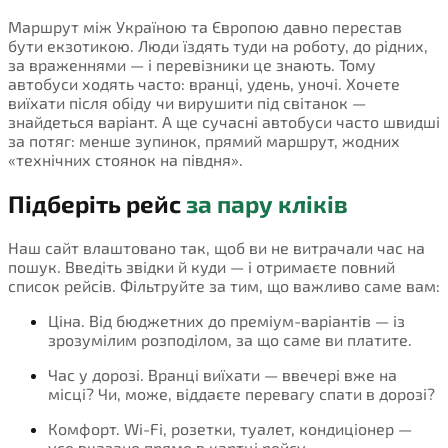
Маршрут між Україною та Європою давно перестав
бути екзотикою. Люди їздять туди на роботу, до рідних,
за враженнями — і перевізники це знають. Тому
автобуси ходять часто: вранці, удень, уночі. Хочете
виїхати після обіду чи вирушити під світанок —
знайдеться варіант. А ще сучасні автобуси часто швидші
за потяг: менше зупинок, прямий маршрут, жодних
«технічних стоянок на півдня».
Підберіть рейс
за пару кліків
Наш сайт влаштовано так, щоб ви не витрачали час на
пошук. Введіть звідки й куди — і отримаєте повний
список рейсів. Фільтруйте за тим, що важливо саме вам:
Ціна. Від бюджетних до преміум-варіантів — із
зрозумілим розподілом, за що саме ви платите.
Час у дорозі. Вранці виїхати — ввечері вже на
місці? Чи, може, віддаєте перевагу спати в дорозі?
Комфорт. Wi-Fi, розетки, туалет, кондиціонер —
усе вказано прямо в картці рейсу.