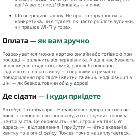
дві? А велосипед? Відповідь — у описі.
Що всередині салону. Не просто «зручності», а
конкретика: чи є туалет, як часто роблять зупинки,
чи працює Wi-Fi у горах.
Оплата —
як вам зручно
Розрахуватися можна картою онлайн або готівкою при
посадці — залежить від перевізника. А ще в нас бувають
знижки: для студентів, сімей, ранніх бронювань.
Підпишіться на розсилку — і першими отримаєте
повідомлення про гарячі квитки та акції. Іноді різниця в
ціні — як безкоштовний обід у дорозі.
Де сідати —
і куди приїдете
Автобус Татарбунари - Нараїв може відправлятися не
лише з головного автовокзалу, а й із зручних точок у
центрі міста. Це економить і час, і гроші на таксі. Усі
адреси — і відправлення, і прибуття — чітко вказані в
квитку та в описі рейсу. Тож ви точно не заплутаєтеся,