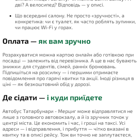
дві? А велосипед? Відповідь — у описі.
Що всередині салону. Не просто «зручності», а
конкретика: чи є туалет, як часто роблять зупинки,
чи працює Wi-Fi у горах.
Оплата —
як вам зручно
Розрахуватися можна картою онлайн або готівкою при
посадці — залежить від перевізника. А ще в нас бувають
знижки: для студентів, сімей, ранніх бронювань.
Підпишіться на розсилку — і першими отримаєте
повідомлення про гарячі квитки та акції. Іноді різниця в
ціні — як безкоштовний обід у дорозі.
Де сідати —
і куди приїдете
Автобус Татарбунари - Мерциг може відправлятися не
лише з головного автовокзалу, а й із зручних точок у
центрі міста. Це економить і час, і гроші на таксі. Усі
адреси — і відправлення, і прибуття — чітко вказані в
квитку та в описі рейсу. Тож ви точно не заплутаєтеся,