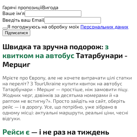
Гарячі пропозиції
Вигода
Ваше ім'я
Введіть ваш Email
Я погоджуюсь на обробку моїх
Персональних даних
Підписатися
Швидка та зручна подорож:
з
квитком на автобус
Татарбунари -
Мерциг
Мрієте про Європу, але не хочете витрачати цілі статки
на переліт? З TourUkraine купити квиток на автобус
Татарбунари - Мерциг — простіше, ніж замовити піцу.
Жодних черг, дзвінків за десятьма номерами й «а
раптом не встигну?». Просто зайдіть на сайт, оберіть
рейс — і в дорогу. Усе, що потрібно, уже зібрано в
одному місці: актуальні маршрути, реальні ціни, чесні
відгуки.
Рейси є
— і не раз на тиждень