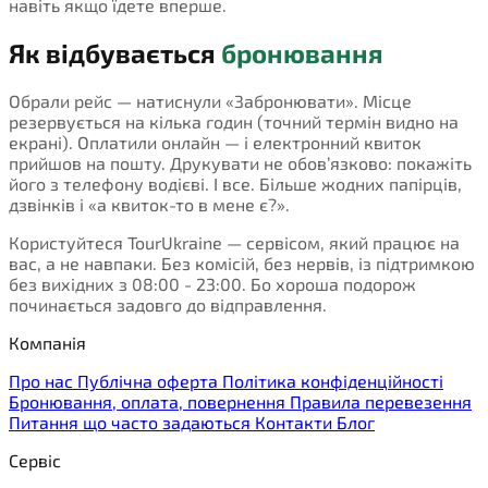
навіть якщо їдете вперше.
Як відбувається
бронювання
Обрали рейс — натиснули «Забронювати». Місце
резервується на кілька годин (точний термін видно на
екрані). Оплатили онлайн — і електронний квиток
прийшов на пошту. Друкувати не обов’язково: покажіть
його з телефону водієві. І все. Більше жодних папірців,
дзвінків і «а квиток-то в мене є?».
Користуйтеся TourUkraine — сервісом, який працює на
вас, а не навпаки. Без комісій, без нервів, із підтримкою
без вихідних з 08:00 - 23:00. Бо хороша подорож
починається задовго до відправлення.
Компанія
Про нас
Публічна оферта
Політика конфіденційності
Бронювання, оплата, повернення
Правила перевезення
Питання що часто задаються
Контакти
Блог
Сервіс