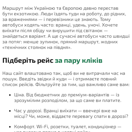
Маршрут між Україною та Європою давно перестав
бути екзотикою. Люди їздять туди на роботу, до рідних,
за враженнями — і перевізники це знають. Тому
автобуси ходять часто: вранці, удень, уночі. Хочете
виїхати після обіду чи вирушити під світанок —
знайдеться варіант. А ще сучасні автобуси часто швидші
за потяг: менше зупинок, прямий маршрут, жодних
«технічних стоянок на півдня».
Підберіть рейс
за пару кліків
Наш сайт влаштовано так, щоб ви не витрачали час на
пошук. Введіть звідки й куди — і отримаєте повний
список рейсів. Фільтруйте за тим, що важливо саме вам:
Ціна. Від бюджетних до преміум-варіантів — із
зрозумілим розподілом, за що саме ви платите.
Час у дорозі. Вранці виїхати — ввечері вже на
місці? Чи, може, віддаєте перевагу спати в дорозі?
Комфорт. Wi-Fi, розетки, туалет, кондиціонер —
усе вказано прямо в картці рейсу.