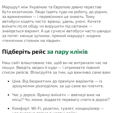
Маршрут між Україною та Європою давно перестав
бути екзотикою. Люди їздять туди на роботу, до рідних,
за враженнями — і перевізники це знають. Тому
автобуси ходять часто: вранці, удень, уночі. Хочете
виїхати після обіду чи вирушити під світанок —
знайдеться варіант. А ще сучасні автобуси часто швидші
за потяг: менше зупинок, прямий маршрут, жодних
«технічних стоянок на півдня».
Підберіть рейс
за пару кліків
Наш сайт влаштовано так, щоб ви не витрачали час на
пошук. Введіть звідки й куди — і отримаєте повний
список рейсів. Фільтруйте за тим, що важливо саме вам:
Ціна. Від бюджетних до преміум-варіантів — із
зрозумілим розподілом, за що саме ви платите.
Час у дорозі. Вранці виїхати — ввечері вже на
місці? Чи, може, віддаєте перевагу спати в дорозі?
Комфорт. Wi-Fi, розетки, туалет, кондиціонер —
усе вказано прямо в картці рейсу.