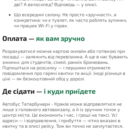
дві? А велосипед? Відповідь — у описі.
Що всередині салону. Не просто «зручності», а
конкретика: чи є туалет, як часто роблять зупинки,
чи працює Wi-Fi у горах.
Оплата —
як вам зручно
Розрахуватися можна картою онлайн або готівкою при
посадці — залежить від перевізника. А ще в нас бувають
знижки: для студентів, сімей, ранніх бронювань.
Підпишіться на розсилку — і першими отримаєте
повідомлення про гарячі квитки та акції. Іноді різниця в
ціні — як безкоштовний обід у дорозі.
Де сідати —
і куди приїдете
Автобус Татарбунари - Краків може відправлятися не
лише з головного автовокзалу, а й із зручних точок у
центрі міста. Це економить і час, і гроші на таксі. Усі
адреси — і відправлення, і прибуття — чітко вказані в
квитку та в описі рейсу. Тож ви точно не заплутаєтеся,