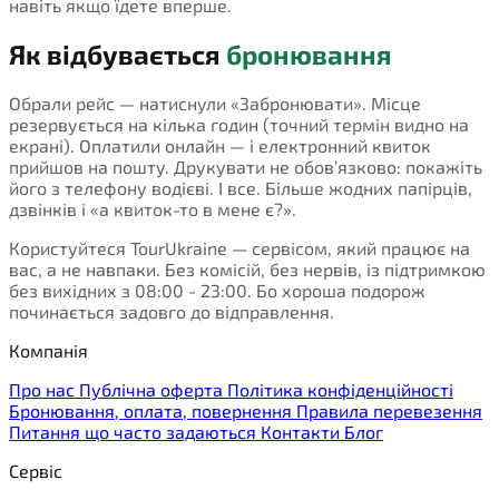
навіть якщо їдете вперше.
Як відбувається
бронювання
Обрали рейс — натиснули «Забронювати». Місце
резервується на кілька годин (точний термін видно на
екрані). Оплатили онлайн — і електронний квиток
прийшов на пошту. Друкувати не обов’язково: покажіть
його з телефону водієві. І все. Більше жодних папірців,
дзвінків і «а квиток-то в мене є?».
Користуйтеся TourUkraine — сервісом, який працює на
вас, а не навпаки. Без комісій, без нервів, із підтримкою
без вихідних з 08:00 - 23:00. Бо хороша подорож
починається задовго до відправлення.
Компанія
Про нас
Публічна оферта
Політика конфіденційності
Бронювання, оплата, повернення
Правила перевезення
Питання що часто задаються
Контакти
Блог
Сервіс