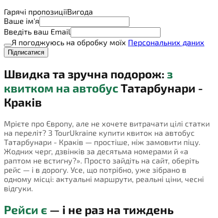
Гарячі пропозиції
Вигода
Ваше ім'я
Введіть ваш Email
Я погоджуюсь на обробку моїх
Персональних даних
Підписатися
Швидка та зручна подорож:
з
квитком на автобус
Татарбунари -
Краків
Мрієте про Європу, але не хочете витрачати цілі статки
на переліт? З TourUkraine купити квиток на автобус
Татарбунари - Краків — простіше, ніж замовити піцу.
Жодних черг, дзвінків за десятьма номерами й «а
раптом не встигну?». Просто зайдіть на сайт, оберіть
рейс — і в дорогу. Усе, що потрібно, уже зібрано в
одному місці: актуальні маршрути, реальні ціни, чесні
відгуки.
Рейси є
— і не раз на тиждень