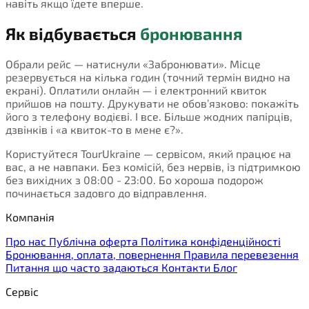
навіть якщо їдете вперше.
Як відбувається
бронювання
Обрали рейс — натиснули «Забронювати». Місце
резервується на кілька годин (точний термін видно на
екрані). Оплатили онлайн — і електронний квиток
прийшов на пошту. Друкувати не обов’язково: покажіть
його з телефону водієві. І все. Більше жодних папірців,
дзвінків і «а квиток-то в мене є?».
Користуйтеся TourUkraine — сервісом, який працює на
вас, а не навпаки. Без комісій, без нервів, із підтримкою
без вихідних з 08:00 - 23:00. Бо хороша подорож
починається задовго до відправлення.
Компанія
Про нас
Публічна оферта
Політика конфіденційності
Бронювання, оплата, повернення
Правила перевезення
Питання що часто задаються
Контакти
Блог
Сервіс