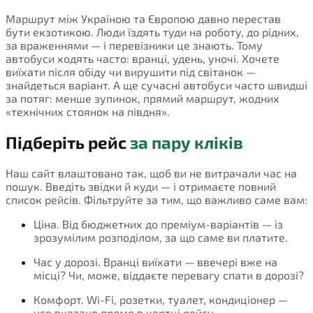
Маршрут між Україною та Європою давно перестав
бути екзотикою. Люди їздять туди на роботу, до рідних,
за враженнями — і перевізники це знають. Тому
автобуси ходять часто: вранці, удень, уночі. Хочете
виїхати після обіду чи вирушити під світанок —
знайдеться варіант. А ще сучасні автобуси часто швидші
за потяг: менше зупинок, прямий маршрут, жодних
«технічних стоянок на півдня».
Підберіть рейс
за пару кліків
Наш сайт влаштовано так, щоб ви не витрачали час на
пошук. Введіть звідки й куди — і отримаєте повний
список рейсів. Фільтруйте за тим, що важливо саме вам:
Ціна. Від бюджетних до преміум-варіантів — із
зрозумілим розподілом, за що саме ви платите.
Час у дорозі. Вранці виїхати — ввечері вже на
місці? Чи, може, віддаєте перевагу спати в дорозі?
Комфорт. Wi-Fi, розетки, туалет, кондиціонер —
усе вказано прямо в картці рейсу.