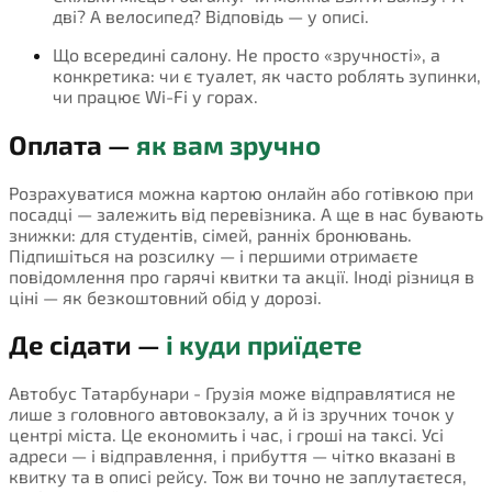
дві? А велосипед? Відповідь — у описі.
Що всередині салону. Не просто «зручності», а
конкретика: чи є туалет, як часто роблять зупинки,
чи працює Wi-Fi у горах.
Оплата —
як вам зручно
Розрахуватися можна картою онлайн або готівкою при
посадці — залежить від перевізника. А ще в нас бувають
знижки: для студентів, сімей, ранніх бронювань.
Підпишіться на розсилку — і першими отримаєте
повідомлення про гарячі квитки та акції. Іноді різниця в
ціні — як безкоштовний обід у дорозі.
Де сідати —
і куди приїдете
Автобус Татарбунари - Грузія може відправлятися не
лише з головного автовокзалу, а й із зручних точок у
центрі міста. Це економить і час, і гроші на таксі. Усі
адреси — і відправлення, і прибуття — чітко вказані в
квитку та в описі рейсу. Тож ви точно не заплутаєтеся,