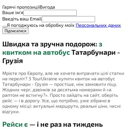
Гарячі пропозиції
Вигода
Ваше ім'я
Введіть ваш Email
Я погоджуюсь на обробку моїх
Персональних даних
Підписатися
Швидка та зручна подорож:
з
квитком на автобус
Татарбунари -
Грузія
Мрієте про Європу, але не хочете витрачати цілі статки
на переліт? З TourUkraine купити квиток на автобус
Татарбунари - Грузія — простіше, ніж замовити піцу.
Жодних черг, дзвінків за десятьма номерами й «а
раптом не встигну?». Просто зайдіть на сайт, оберіть
рейс — і в дорогу. Усе, що потрібно, уже зібрано в
одному місці: актуальні маршрути, реальні ціни, чесні
відгуки.
Рейси є
— і не раз на тиждень