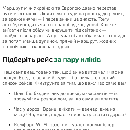
Маршрут між Україною та Європою давно перестав
бути екзотикою. Люди їздять туди на роботу, до рідних,
за враженнями — і перевізники це знають. Тому
автобуси ходять часто: вранці, удень, уночі. Хочете
виїхати після обіду чи вирушити під світанок —
знайдеться варіант. А ще сучасні автобуси часто швидші
за потяг: менше зупинок, прямий маршрут, жодних
«технічних стоянок на півдня».
Підберіть рейс
за пару кліків
Наш сайт влаштовано так, щоб ви не витрачали час на
пошук. Введіть звідки й куди — і отримаєте повний
список рейсів. Фільтруйте за тим, що важливо саме вам:
Ціна. Від бюджетних до преміум-варіантів — із
зрозумілим розподілом, за що саме ви платите.
Час у дорозі. Вранці виїхати — ввечері вже на
місці? Чи, може, віддаєте перевагу спати в дорозі?
Комфорт. Wi-Fi, розетки, туалет, кондиціонер —
усе вказано прямо в картці рейсу.