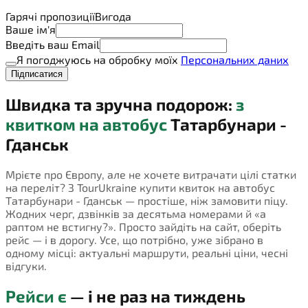
Гарячі пропозиції
Вигода
Ваше ім'я
Введіть ваш Email
Я погоджуюсь на обробку моїх
Персональних даних
Підписатися
Швидка та зручна подорож:
з
квитком на автобус
Татарбунари -
Гданськ
Мрієте про Європу, але не хочете витрачати цілі статки
на переліт? З TourUkraine купити квиток на автобус
Татарбунари - Гданськ — простіше, ніж замовити піцу.
Жодних черг, дзвінків за десятьма номерами й «а
раптом не встигну?». Просто зайдіть на сайт, оберіть
рейс — і в дорогу. Усе, що потрібно, уже зібрано в
одному місці: актуальні маршрути, реальні ціни, чесні
відгуки.
Рейси є
— і не раз на тиждень