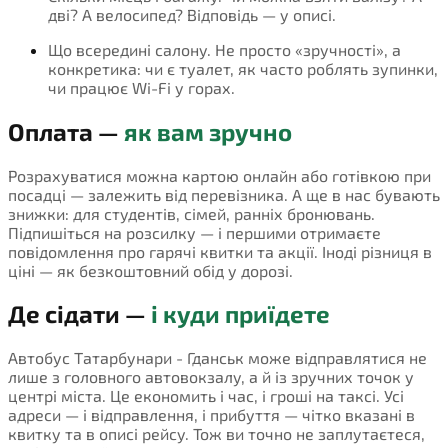
дві? А велосипед? Відповідь — у описі.
Що всередині салону. Не просто «зручності», а
конкретика: чи є туалет, як часто роблять зупинки,
чи працює Wi-Fi у горах.
Оплата —
як вам зручно
Розрахуватися можна картою онлайн або готівкою при
посадці — залежить від перевізника. А ще в нас бувають
знижки: для студентів, сімей, ранніх бронювань.
Підпишіться на розсилку — і першими отримаєте
повідомлення про гарячі квитки та акції. Іноді різниця в
ціні — як безкоштовний обід у дорозі.
Де сідати —
і куди приїдете
Автобус Татарбунари - Гданськ може відправлятися не
лише з головного автовокзалу, а й із зручних точок у
центрі міста. Це економить і час, і гроші на таксі. Усі
адреси — і відправлення, і прибуття — чітко вказані в
квитку та в описі рейсу. Тож ви точно не заплутаєтеся,