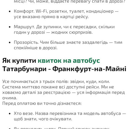
місці? Чи, може, віддаєте перевагу спати в дорозі?
Комфорт. Wi-Fi, розетки, туалет, кондиціонер —
усе вказано прямо в картці рейсу.
Маршрут. Де зупинки, чи є пересадки, скільки
годин у дорозі — жодних сюрпризів.
Прозорість. Чим більше знаєте заздалегідь — тим
спокійніше в дорозі.
Як купити
квиток на автобус
Татарбунари - Франкфурт-на-Майні
Усе починається з трьох полів: звідки, куди, коли.
Система миттєво покаже всі доступні рейси. Ми не
ховаємо деталі за реєстрацією — уся інформація перед
очима.
Перед оплатою ви точно дізнаєтеся:
Хто везе. Назва перевізника та модель автобуса —
щоб знати, чого очікувати.
Як проходить шлях. Повний список зупинок,