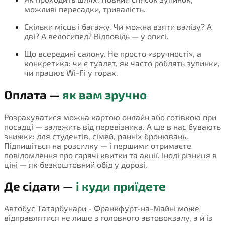
можливі пересадки, тривалість.
Скільки місць і багажу. Чи можна взяти валізу? А
дві? А велосипед? Відповідь — у описі.
Що всередині салону. Не просто «зручності», а
конкретика: чи є туалет, як часто роблять зупинки,
чи працює Wi-Fi у горах.
Оплата —
як вам зручно
Розрахуватися можна картою онлайн або готівкою при
посадці — залежить від перевізника. А ще в нас бувають
знижки: для студентів, сімей, ранніх бронювань.
Підпишіться на розсилку — і першими отримаєте
повідомлення про гарячі квитки та акції. Іноді різниця в
ціні — як безкоштовний обід у дорозі.
Де сідати —
і куди приїдете
Автобус Татарбунари - Франкфурт-на-Майні може
відправлятися не лише з головного автовокзалу, а й із