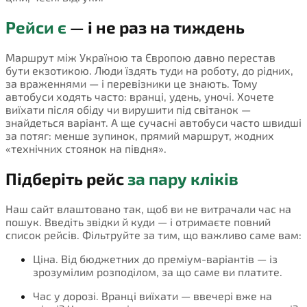
Рейси є
— і не раз на тиждень
Маршрут між Україною та Європою давно перестав
бути екзотикою. Люди їздять туди на роботу, до рідних,
за враженнями — і перевізники це знають. Тому
автобуси ходять часто: вранці, удень, уночі. Хочете
виїхати після обіду чи вирушити під світанок —
знайдеться варіант. А ще сучасні автобуси часто швидші
за потяг: менше зупинок, прямий маршрут, жодних
«технічних стоянок на півдня».
Підберіть рейс
за пару кліків
Наш сайт влаштовано так, щоб ви не витрачали час на
пошук. Введіть звідки й куди — і отримаєте повний
список рейсів. Фільтруйте за тим, що важливо саме вам:
Ціна. Від бюджетних до преміум-варіантів — із
зрозумілим розподілом, за що саме ви платите.
Час у дорозі. Вранці виїхати — ввечері вже на