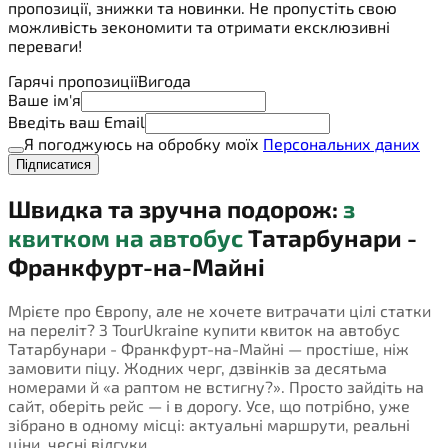
пропозиції, знижки та новинки. Не пропустіть свою
можливість зекономити та отримати ексклюзивні
переваги!
Гарячі пропозиції
Вигода
Ваше ім'я
Введіть ваш Email
Я погоджуюсь на обробку моїх
Персональних даних
Підписатися
Швидка та зручна подорож:
з
квитком на автобус
Татарбунари -
Франкфурт-на-Майні
Мрієте про Європу, але не хочете витрачати цілі статки
на переліт? З TourUkraine купити квиток на автобус
Татарбунари - Франкфурт-на-Майні — простіше, ніж
замовити піцу. Жодних черг, дзвінків за десятьма
номерами й «а раптом не встигну?». Просто зайдіть на
сайт, оберіть рейс — і в дорогу. Усе, що потрібно, уже
зібрано в одному місці: актуальні маршрути, реальні
ціни, чесні відгуки.