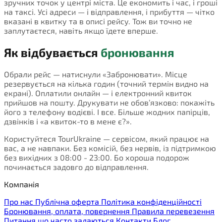
зручних точок у центрі міста. Це економить і час, і гроші
на таксі. Усі адреси — і відправлення, і прибуття — чітко
вказані в квитку та в описі рейсу. Тож ви точно не
заплутаєтеся, навіть якщо їдете вперше.
Як відбувається
бронювання
Обрали рейс — натиснули «Забронювати». Місце
резервується на кілька годин (точний термін видно на
екрані). Оплатили онлайн — і електронний квиток
прийшов на пошту. Друкувати не обов’язково: покажіть
його з телефону водієві. І все. Більше жодних папірців,
дзвінків і «а квиток-то в мене є?».
Користуйтеся TourUkraine — сервісом, який працює на
вас, а не навпаки. Без комісій, без нервів, із підтримкою
без вихідних з 08:00 - 23:00. Бо хороша подорож
починається задовго до відправлення.
Компанія
Про нас
Публічна оферта
Політика конфіденційності
Бронювання, оплата, повернення
Правила перевезення
Питання що часто задаються
Контакти
Блог