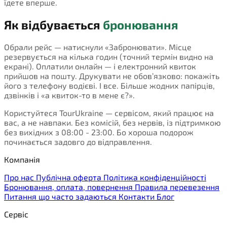
їдете вперше.
Як відбувається
бронювання
Обрали рейс — натиснули «Забронювати». Місце
резервується на кілька годин (точний термін видно на
екрані). Оплатили онлайн — і електронний квиток
прийшов на пошту. Друкувати не обов’язково: покажіть
його з телефону водієві. І все. Більше жодних папірців,
дзвінків і «а квиток-то в мене є?».
Користуйтеся TourUkraine — сервісом, який працює на
вас, а не навпаки. Без комісій, без нервів, із підтримкою
без вихідних з 08:00 - 23:00. Бо хороша подорож
починається задовго до відправлення.
Компанія
Про нас
Публічна оферта
Політика конфіденційності
Бронювання, оплата, повернення
Правила перевезення
Питання що часто задаються
Контакти
Блог
Сервіс