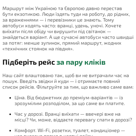
Маршрут між Україною та Європою давно перестав
бути екзотикою. Люди їздять туди на роботу, до рідних,
за враженнями — і перевізники це знають. Тому
автобуси ходять часто: вранці, удень, уночі. Хочете
виїхати після обіду чи вирушити під світанок —
знайдеться варіант. А ще сучасні автобуси часто швидші
за потяг: менше зупинок, прямий маршрут, жодних
«технічних стоянок на півдня».
Підберіть рейс
за пару кліків
Наш сайт влаштовано так, щоб ви не витрачали час на
пошук. Введіть звідки й куди — і отримаєте повний
список рейсів. Фільтруйте за тим, що важливо саме вам:
Ціна. Від бюджетних до преміум-варіантів — із
зрозумілим розподілом, за що саме ви платите.
Час у дорозі. Вранці виїхати — ввечері вже на
місці? Чи, може, віддаєте перевагу спати в дорозі?
Комфорт. Wi-Fi, розетки, туалет, кондиціонер —
усе вказано прямо в картці рейсу.