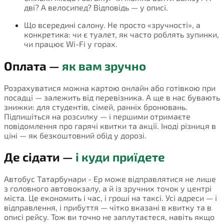
дві? А велосипед? Відповідь — у описі.
Що всередині салону. Не просто «зручності», а
конкретика: чи є туалет, як часто роблять зупинки,
чи працює Wi-Fi у горах.
Оплата —
як вам зручно
Розрахуватися можна картою онлайн або готівкою при
посадці — залежить від перевізника. А ще в нас бувають
знижки: для студентів, сімей, ранніх бронювань.
Підпишіться на розсилку — і першими отримаєте
повідомлення про гарячі квитки та акції. Іноді різниця в
ціні — як безкоштовний обід у дорозі.
Де сідати —
і куди приїдете
Автобус Татарбунари - Ер може відправлятися не лише
з головного автовокзалу, а й із зручних точок у центрі
міста. Це економить і час, і гроші на таксі. Усі адреси — і
відправлення, і прибуття — чітко вказані в квитку та в
описі рейсу. Тож ви точно не заплутаєтеся, навіть якщо