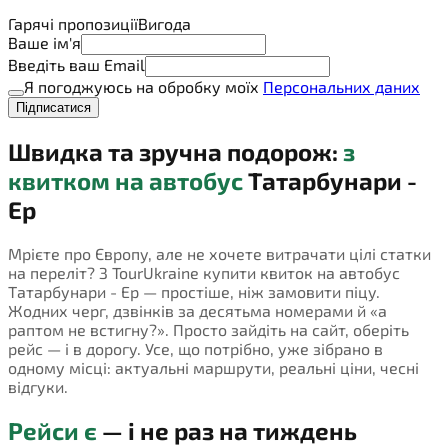
Гарячі пропозиції
Вигода
Ваше ім'я
Введіть ваш Email
Я погоджуюсь на обробку моїх
Персональних даних
Підписатися
Швидка та зручна подорож:
з
квитком на автобус
Татарбунари -
Ер
Мрієте про Європу, але не хочете витрачати цілі статки
на переліт? З TourUkraine купити квиток на автобус
Татарбунари - Ер — простіше, ніж замовити піцу.
Жодних черг, дзвінків за десятьма номерами й «а
раптом не встигну?». Просто зайдіть на сайт, оберіть
рейс — і в дорогу. Усе, що потрібно, уже зібрано в
одному місці: актуальні маршрути, реальні ціни, чесні
відгуки.
Рейси є
— і не раз на тиждень