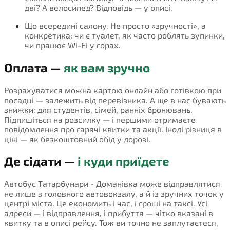
дві? А велосипед? Відповідь — у описі.
Що всередині салону. Не просто «зручності», а
конкретика: чи є туалет, як часто роблять зупинки,
чи працює Wi-Fi у горах.
Оплата —
як вам зручно
Розрахуватися можна картою онлайн або готівкою при
посадці — залежить від перевізника. А ще в нас бувають
знижки: для студентів, сімей, ранніх бронювань.
Підпишіться на розсилку — і першими отримаєте
повідомлення про гарячі квитки та акції. Іноді різниця в
ціні — як безкоштовний обід у дорозі.
Де сідати —
і куди приїдете
Автобус Татарбунари - Доманівка може відправлятися
не лише з головного автовокзалу, а й із зручних точок у
центрі міста. Це економить і час, і гроші на таксі. Усі
адреси — і відправлення, і прибуття — чітко вказані в
квитку та в описі рейсу. Тож ви точно не заплутаєтеся,