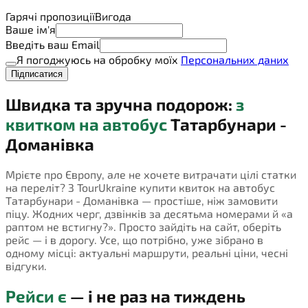
Гарячі пропозиції
Вигода
Ваше ім'я
Введіть ваш Email
Я погоджуюсь на обробку моїх
Персональних даних
Підписатися
Швидка та зручна подорож:
з
квитком на автобус
Татарбунари -
Доманівка
Мрієте про Європу, але не хочете витрачати цілі статки
на переліт? З TourUkraine купити квиток на автобус
Татарбунари - Доманівка — простіше, ніж замовити
піцу. Жодних черг, дзвінків за десятьма номерами й «а
раптом не встигну?». Просто зайдіть на сайт, оберіть
рейс — і в дорогу. Усе, що потрібно, уже зібрано в
одному місці: актуальні маршрути, реальні ціни, чесні
відгуки.
Рейси є
— і не раз на тиждень