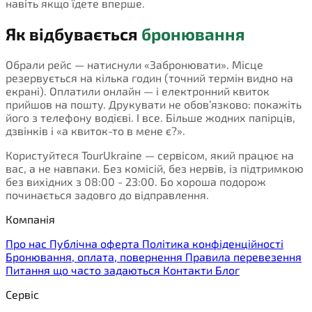
навіть якщо їдете вперше.
Як відбувається
бронювання
Обрали рейс — натиснули «Забронювати». Місце
резервується на кілька годин (точний термін видно на
екрані). Оплатили онлайн — і електронний квиток
прийшов на пошту. Друкувати не обов’язково: покажіть
його з телефону водієві. І все. Більше жодних папірців,
дзвінків і «а квиток-то в мене є?».
Користуйтеся TourUkraine — сервісом, який працює на
вас, а не навпаки. Без комісій, без нервів, із підтримкою
без вихідних з 08:00 - 23:00. Бо хороша подорож
починається задовго до відправлення.
Компанія
Про нас
Публічна оферта
Політика конфіденційності
Бронювання, оплата, повернення
Правила перевезення
Питання що часто задаються
Контакти
Блог
Сервіс