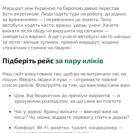
Маршрут між Україною та Європою давно перестав
бути екзотикою. Люди їздять туди на роботу, до рідних,
за враженнями — і перевізники це знають. Тому
автобуси ходять часто: вранці, удень, уночі. Хочете
виїхати після обіду чи вирушити під світанок —
знайдеться варіант. А ще сучасні автобуси часто швидші
за потяг: менше зупинок, прямий маршрут, жодних
«технічних стоянок на півдня».
Підберіть рейс
за пару кліків
Наш сайт влаштовано так, щоб ви не витрачали час на
пошук. Введіть звідки й куди — і отримаєте повний
список рейсів. Фільтруйте за тим, що важливо саме вам:
Ціна. Від бюджетних до преміум-варіантів — із
зрозумілим розподілом, за що саме ви платите.
Час у дорозі. Вранці виїхати — ввечері вже на
місці? Чи, може, віддаєте перевагу спати в дорозі?
Комфорт. Wi-Fi, розетки, туалет, кондиціонер —
усе вказано прямо в картці рейсу.