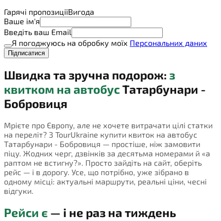
Гарячі пропозиції
Вигода
Ваше ім'я
Введіть ваш Email
Я погоджуюсь на обробку моїх
Персональних даних
Підписатися
Швидка та зручна подорож:
з
квитком на автобус
Татарбунари -
Бобровиця
Мрієте про Європу, але не хочете витрачати цілі статки
на переліт? З TourUkraine купити квиток на автобус
Татарбунари - Бобровиця — простіше, ніж замовити
піцу. Жодних черг, дзвінків за десятьма номерами й «а
раптом не встигну?». Просто зайдіть на сайт, оберіть
рейс — і в дорогу. Усе, що потрібно, уже зібрано в
одному місці: актуальні маршрути, реальні ціни, чесні
відгуки.
Рейси є
— і не раз на тиждень