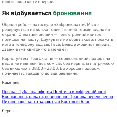
навіть якщо їдете вперше.
Як відбувається
бронювання
Обрали рейс — натиснули «Забронювати». Місце
резервується на кілька годин (точний термін видно на
екрані). Оплатили онлайн — і електронний квиток
прийшов на пошту. Друкувати не обов’язково: покажіть
його з телефону водієві. І все. Більше жодних папірців,
дзвінків і «а квиток-то в мене є?».
Користуйтеся TourUkraine — сервісом, який працює на
вас, а не навпаки. Без комісій, без нервів, із підтримкою
без вихідних з 08:00 - 23:00. Бо хороша подорож
починається задовго до відправлення.
Компанія
Про нас
Публічна оферта
Політика конфіденційності
Бронювання, оплата, повернення
Правила перевезення
Питання що часто задаються
Контакти
Блог
Сервіс