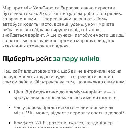
Маршрут між Україною та Європою давно перестав
бути екзотикою. Люди їздять туди на роботу, до рідних,
за враженнями — і перевізники це знають. Тому
автобуси ходять часто: вранці, удень, уночі. Хочете
виїхати після обіду чи вирушити під світанок —
знайдеться варіант. А ще сучасні автобуси часто швидші
за потяг: менше зупинок, прямий маршрут, жодних
«технічних стоянок на півдня».
Підберіть рейс
за пару кліків
Наш сайт влаштовано так, щоб ви не витрачали час на
пошук. Введіть звідки й куди — і отримаєте повний
список рейсів. Фільтруйте за тим, що важливо саме вам:
Ціна. Від бюджетних до преміум-варіантів — із
зрозумілим розподілом, за що саме ви платите.
Час у дорозі. Вранці виїхати — ввечері вже на
місці? Чи, може, віддаєте перевагу спати в дорозі?
Комфорт. Wi-Fi, розетки, туалет, кондиціонер —
усе вказано прямо в картці рейсу.