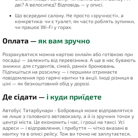
дві? А велосипед? Відповідь — у описі.
Що всередині салону. Не просто «зручності», а
конкретика: чи є туалет, як часто роблять зупинки,
чи працює Wi-Fi у горах.
Оплата —
як вам зручно
Розрахуватися можна картою онлайн або готівкою при
посадці — залежить від перевізника. А ще в нас бувають
знижки: для студентів, сімей, ранніх бронювань.
Підпишіться на розсилку — і першими отримаєте
повідомлення про гарячі квитки та акції. Іноді різниця в
ціні — як безкоштовний обід у дорозі.
Де сідати —
і куди приїдете
Автобус Татарбунари - Бобровиця може відправлятися
не лише з головного автовокзалу, а й із зручних точок у
центрі міста. Це економить і час, і гроші на таксі. Усі
адреси — і відправлення, і прибуття — чітко вказані в
квитку та в описі рейсу. Тож ви точно не заплутаєтеся,