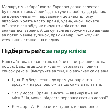
Маршрут між Україною та Європою давно перестав
бути екзотикою. Люди їздять туди на роботу, до рідних,
за враженнями — і перевізники це знають. Тому
автобуси ходять часто: вранці, удень, уночі. Хочете
виїхати після обіду чи вирушити під світанок —
знайдеться варіант. А ще сучасні автобуси часто швидші
за потяг: менше зупинок, прямий маршрут, жодних
«технічних стоянок на півдня».
Підберіть рейс
за пару кліків
Наш сайт влаштовано так, щоб ви не витрачали час на
пошук. Введіть звідки й куди — і отримаєте повний
список рейсів. Фільтруйте за тим, що важливо саме вам:
Ціна. Від бюджетних до преміум-варіантів — із
зрозумілим розподілом, за що саме ви платите.
Час у дорозі. Вранці виїхати — ввечері вже на
місці? Чи, може, віддаєте перевагу спати в дорозі?
Комфорт. Wi-Fi, розетки, туалет, кондиціонер —
усе вказано прямо в картці рейсу.