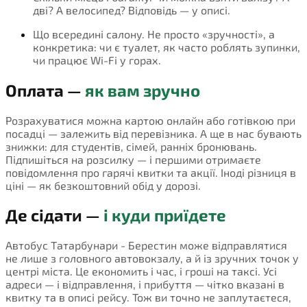
дві? А велосипед? Відповідь — у описі.
Що всередині салону. Не просто «зручності», а
конкретика: чи є туалет, як часто роблять зупинки,
чи працює Wi-Fi у горах.
Оплата —
як вам зручно
Розрахуватися можна картою онлайн або готівкою при
посадці — залежить від перевізника. А ще в нас бувають
знижки: для студентів, сімей, ранніх бронювань.
Підпишіться на розсилку — і першими отримаєте
повідомлення про гарячі квитки та акції. Іноді різниця в
ціні — як безкоштовний обід у дорозі.
Де сідати —
і куди приїдете
Автобус Татарбунари - Берестин може відправлятися
не лише з головного автовокзалу, а й із зручних точок у
центрі міста. Це економить і час, і гроші на таксі. Усі
адреси — і відправлення, і прибуття — чітко вказані в
квитку та в описі рейсу. Тож ви точно не заплутаєтеся,