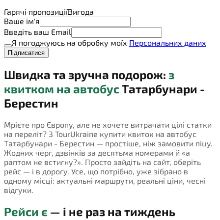
Гарячі пропозиції
Вигода
Ваше ім'я
Введіть ваш Email
Я погоджуюсь на обробку моїх
Персональних даних
Підписатися
Швидка та зручна подорож:
з
квитком на автобус
Татарбунари -
Берестин
Мрієте про Європу, але не хочете витрачати цілі статки
на переліт? З TourUkraine купити квиток на автобус
Татарбунари - Берестин — простіше, ніж замовити піцу.
Жодних черг, дзвінків за десятьма номерами й «а
раптом не встигну?». Просто зайдіть на сайт, оберіть
рейс — і в дорогу. Усе, що потрібно, уже зібрано в
одному місці: актуальні маршрути, реальні ціни, чесні
відгуки.
Рейси є
— і не раз на тиждень