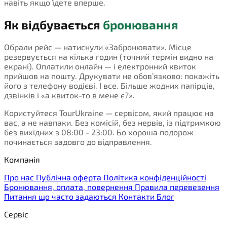
навіть якщо їдете вперше.
Як відбувається
бронювання
Обрали рейс — натиснули «Забронювати». Місце
резервується на кілька годин (точний термін видно на
екрані). Оплатили онлайн — і електронний квиток
прийшов на пошту. Друкувати не обов’язково: покажіть
його з телефону водієві. І все. Більше жодних папірців,
дзвінків і «а квиток-то в мене є?».
Користуйтеся TourUkraine — сервісом, який працює на
вас, а не навпаки. Без комісій, без нервів, із підтримкою
без вихідних з 08:00 - 23:00. Бо хороша подорож
починається задовго до відправлення.
Компанія
Про нас
Публічна оферта
Політика конфіденційності
Бронювання, оплата, повернення
Правила перевезення
Питання що часто задаються
Контакти
Блог
Сервіс