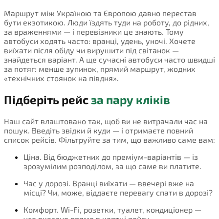
Маршрут між Україною та Європою давно перестав
бути екзотикою. Люди їздять туди на роботу, до рідних,
за враженнями — і перевізники це знають. Тому
автобуси ходять часто: вранці, удень, уночі. Хочете
виїхати після обіду чи вирушити під світанок —
знайдеться варіант. А ще сучасні автобуси часто швидші
за потяг: менше зупинок, прямий маршрут, жодних
«технічних стоянок на півдня».
Підберіть рейс
за пару кліків
Наш сайт влаштовано так, щоб ви не витрачали час на
пошук. Введіть звідки й куди — і отримаєте повний
список рейсів. Фільтруйте за тим, що важливо саме вам:
Ціна. Від бюджетних до преміум-варіантів — із
зрозумілим розподілом, за що саме ви платите.
Час у дорозі. Вранці виїхати — ввечері вже на
місці? Чи, може, віддаєте перевагу спати в дорозі?
Комфорт. Wi-Fi, розетки, туалет, кондиціонер —
усе вказано прямо в картці рейсу.