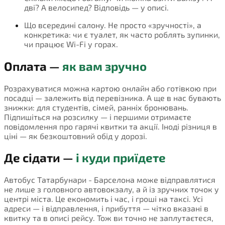
дві? А велосипед? Відповідь — у описі.
Що всередині салону. Не просто «зручності», а
конкретика: чи є туалет, як часто роблять зупинки,
чи працює Wi-Fi у горах.
Оплата —
як вам зручно
Розрахуватися можна картою онлайн або готівкою при
посадці — залежить від перевізника. А ще в нас бувають
знижки: для студентів, сімей, ранніх бронювань.
Підпишіться на розсилку — і першими отримаєте
повідомлення про гарячі квитки та акції. Іноді різниця в
ціні — як безкоштовний обід у дорозі.
Де сідати —
і куди приїдете
Автобус Татарбунари - Барселона може відправлятися
не лише з головного автовокзалу, а й із зручних точок у
центрі міста. Це економить і час, і гроші на таксі. Усі
адреси — і відправлення, і прибуття — чітко вказані в
квитку та в описі рейсу. Тож ви точно не заплутаєтеся,