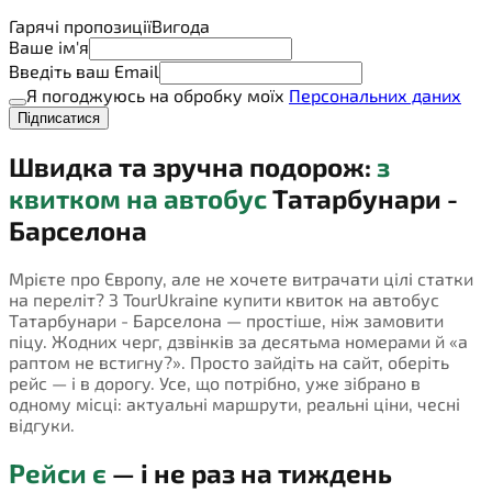
Гарячі пропозиції
Вигода
Ваше ім'я
Введіть ваш Email
Я погоджуюсь на обробку моїх
Персональних даних
Підписатися
Швидка та зручна подорож:
з
квитком на автобус
Татарбунари -
Барселона
Мрієте про Європу, але не хочете витрачати цілі статки
на переліт? З TourUkraine купити квиток на автобус
Татарбунари - Барселона — простіше, ніж замовити
піцу. Жодних черг, дзвінків за десятьма номерами й «а
раптом не встигну?». Просто зайдіть на сайт, оберіть
рейс — і в дорогу. Усе, що потрібно, уже зібрано в
одному місці: актуальні маршрути, реальні ціни, чесні
відгуки.
Рейси є
— і не раз на тиждень