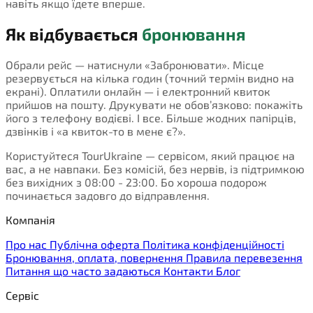
навіть якщо їдете вперше.
Як відбувається
бронювання
Обрали рейс — натиснули «Забронювати». Місце
резервується на кілька годин (точний термін видно на
екрані). Оплатили онлайн — і електронний квиток
прийшов на пошту. Друкувати не обов’язково: покажіть
його з телефону водієві. І все. Більше жодних папірців,
дзвінків і «а квиток-то в мене є?».
Користуйтеся TourUkraine — сервісом, який працює на
вас, а не навпаки. Без комісій, без нервів, із підтримкою
без вихідних з 08:00 - 23:00. Бо хороша подорож
починається задовго до відправлення.
Компанія
Про нас
Публічна оферта
Політика конфіденційності
Бронювання, оплата, повернення
Правила перевезення
Питання що часто задаються
Контакти
Блог
Сервіс