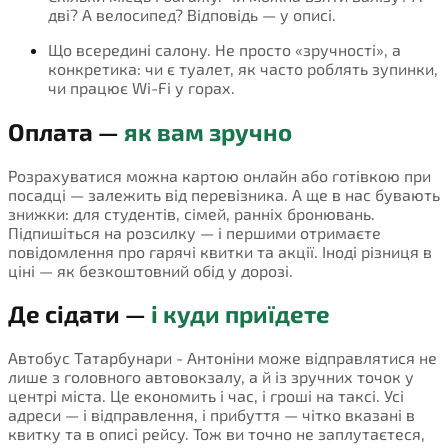
дві? А велосипед? Відповідь — у описі.
Що всередині салону. Не просто «зручності», а
конкретика: чи є туалет, як часто роблять зупинки,
чи працює Wi-Fi у горах.
Оплата —
як вам зручно
Розрахуватися можна картою онлайн або готівкою при
посадці — залежить від перевізника. А ще в нас бувають
знижки: для студентів, сімей, ранніх бронювань.
Підпишіться на розсилку — і першими отримаєте
повідомлення про гарячі квитки та акції. Іноді різниця в
ціні — як безкоштовний обід у дорозі.
Де сідати —
і куди приїдете
Автобус Татарбунари - Антоніни може відправлятися не
лише з головного автовокзалу, а й із зручних точок у
центрі міста. Це економить і час, і гроші на таксі. Усі
адреси — і відправлення, і прибуття — чітко вказані в
квитку та в описі рейсу. Тож ви точно не заплутаєтеся,