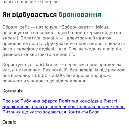
навіть якщо їдете вперше.
Як відбувається
бронювання
Обрали рейс — натиснули «Забронювати». Місце
резервується на кілька годин (точний термін видно на
екрані). Оплатили онлайн — і електронний квиток
прийшов на пошту. Друкувати не обов’язково: покажіть
його з телефону водієві. І все. Більше жодних папірців,
дзвінків і «а квиток-то в мене є?».
Користуйтеся TourUkraine — сервісом, який працює на
вас, а не навпаки. Без комісій, без нервів, із підтримкою
без вихідних з 08:00 - 23:00. Бо хороша подорож
починається задовго до відправлення.
Компанія
Про нас
Публічна оферта
Політика конфіденційності
Бронювання, оплата, повернення
Правила перевезення
Питання що часто задаються
Контакти
Блог
Сервіс