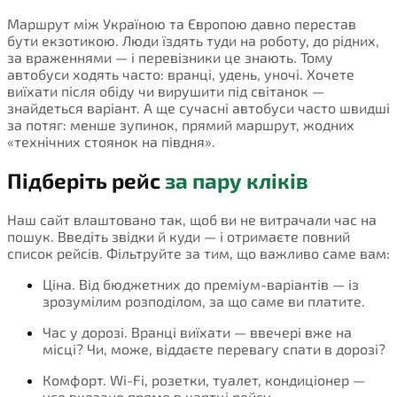
Маршрут між Україною та Європою давно перестав
бути екзотикою. Люди їздять туди на роботу, до рідних,
за враженнями — і перевізники це знають. Тому
автобуси ходять часто: вранці, удень, уночі. Хочете
виїхати після обіду чи вирушити під світанок —
знайдеться варіант. А ще сучасні автобуси часто швидші
за потяг: менше зупинок, прямий маршрут, жодних
«технічних стоянок на півдня».
Підберіть рейс
за пару кліків
Наш сайт влаштовано так, щоб ви не витрачали час на
пошук. Введіть звідки й куди — і отримаєте повний
список рейсів. Фільтруйте за тим, що важливо саме вам:
Ціна. Від бюджетних до преміум-варіантів — із
зрозумілим розподілом, за що саме ви платите.
Час у дорозі. Вранці виїхати — ввечері вже на
місці? Чи, може, віддаєте перевагу спати в дорозі?
Комфорт. Wi-Fi, розетки, туалет, кондиціонер —
усе вказано прямо в картці рейсу.