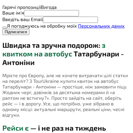
Гарячі пропозиції
Вигода
Ваше ім'я
Введіть ваш Email
Я погоджуюсь на обробку моїх
Персональних даних
Підписатися
Швидка та зручна подорож:
з
квитком на автобус
Татарбунари -
Антоніни
Мрієте про Європу, але не хочете витрачати цілі статки
на переліт? З TourUkraine купити квиток на автобус
Татарбунари - Антоніни — простіше, ніж замовити піцу.
Жодних черг, дзвінків за десятьма номерами й «а
раптом не встигну?». Просто зайдіть на сайт, оберіть
рейс — і в дорогу. Усе, що потрібно, уже зібрано в
одному місці: актуальні маршрути, реальні ціни, чесні
відгуки.
Рейси є
— і не раз на тиждень