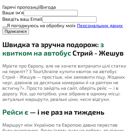
Гарячі пропозиції
Вигода
Ваше ім'я
Введіть ваш Email
Я погоджуюсь на обробку моїх
Персональних даних
Підписатися
Швидка та зручна подорож:
з
квитком на автобус
Стрий - Жешув
Мрієте про Європу, але не хочете витрачати цілі статки
на переліт? З TourUkraine купити квиток на автобус
Стрий - Жешув — простіше, ніж замовити піцу. Жодних
черг, дзвінків за десятьма номерами й «а раптом не
встигну?». Просто зайдіть на сайт, оберіть рейс — і в
дорогу. Усе, що потрібно, уже зібрано в одному місці:
актуальні маршрути, реальні ціни, чесні відгуки.
Рейси є
— і не раз на тиждень
Маршрут між Україною та Європою давно перестав
бути екзотикою. Люди їздять туди на роботу, до рідних,