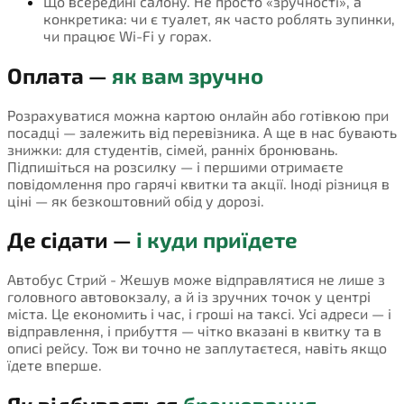
Що всередині салону. Не просто «зручності», а
конкретика: чи є туалет, як часто роблять зупинки,
чи працює Wi-Fi у горах.
Оплата —
як вам зручно
Розрахуватися можна картою онлайн або готівкою при
посадці — залежить від перевізника. А ще в нас бувають
знижки: для студентів, сімей, ранніх бронювань.
Підпишіться на розсилку — і першими отримаєте
повідомлення про гарячі квитки та акції. Іноді різниця в
ціні — як безкоштовний обід у дорозі.
Де сідати —
і куди приїдете
Автобус Стрий - Жешув може відправлятися не лише з
головного автовокзалу, а й із зручних точок у центрі
міста. Це економить і час, і гроші на таксі. Усі адреси — і
відправлення, і прибуття — чітко вказані в квитку та в
описі рейсу. Тож ви точно не заплутаєтеся, навіть якщо
їдете вперше.