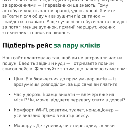
за враженнями — і перевізники це знають. Тому
автобуси ходять часто: вранці, удень, уночі. Хочете
виїхати після обіду чи вирушити під світанок —
знайдеться варіант. А ще сучасні автобуси часто швидші
за потяг: менше зупинок, прямий маршрут, жодних
«технічних стоянок на півдня».
Підберіть рейс
за пару кліків
Наш сайт влаштовано так, щоб ви не витрачали час на
пошук. Введіть звідки й куди — і отримаєте повний
список рейсів. Фільтруйте за тим, що важливо саме вам:
Ціна. Від бюджетних до преміум-варіантів — із
зрозумілим розподілом, за що саме ви платите.
Час у дорозі. Вранці виїхати — ввечері вже на
місці? Чи, може, віддаєте перевагу спати в дорозі?
Комфорт. Wi-Fi, розетки, туалет, кондиціонер —
усе вказано прямо в картці рейсу.
Маршрут. Де зупинки, чи є пересадки, скільки