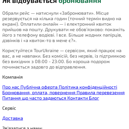
Як відбувається
бронювання
Обрали рейс — натиснули «Забронювати». Місце
резервується на кілька годин (точний термін видно на
екрані). Оплатили онлайн — і електронний квиток
прийшов на пошту. Друкувати не обов’язково: покажіть
його з телефону водієві. І все. Більше жодних папірців,
дзвінків і «а квиток-то в мене є?».
Користуйтеся TourUkraine — сервісом, який працює на
вас, а не навпаки. Без комісій, без нервів, із підтримкою
без вихідних з 08:00 - 23:00. Бо хороша подорож
починається задовго до відправлення.
Компанія
Про нас
Публічна оферта
Політика конфіденційності
Бронювання, оплата, повернення
Правила перевезення
Питання що часто задаються
Контакти
Блог
Сервіс
Доставка
Зв'язатися з нами: