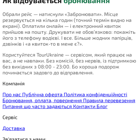
Як відбувається
бронювання
Обрали рейс — натиснули «Забронювати». Місце
резервується на кілька годин (точний термін видно на
екрані). Оплатили онлайн — і електронний квиток
прийшов на пошту. Друкувати не обов’язково: покажіть
його з телефону водієві. І все. Більше жодних папірців,
дзвінків і «а квиток-то в мене є?».
Користуйтеся TourUkraine — сервісом, який працює на
вас, а не навпаки. Без комісій, без нервів, із підтримкою
без вихідних з 08:00 - 23:00. Бо хороша подорож
починається задовго до відправлення.
Компанія
Про нас
Публічна оферта
Політика конфіденційності
Бронювання, оплата, повернення
Правила перевезення
Питання що часто задаються
Контакти
Блог
Сервіс
Доставка
Зв'язатися з нами: