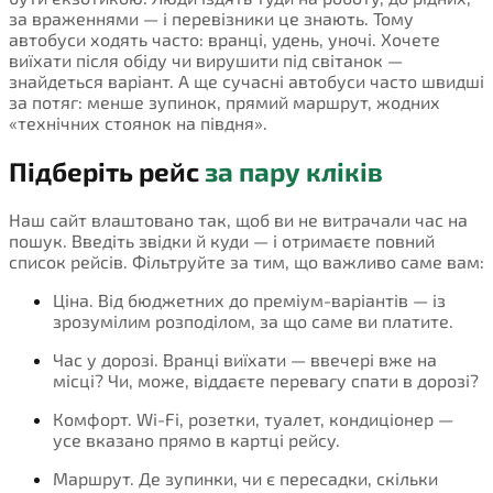
за враженнями — і перевізники це знають. Тому
автобуси ходять часто: вранці, удень, уночі. Хочете
виїхати після обіду чи вирушити під світанок —
знайдеться варіант. А ще сучасні автобуси часто швидші
за потяг: менше зупинок, прямий маршрут, жодних
«технічних стоянок на півдня».
Підберіть рейс
за пару кліків
Наш сайт влаштовано так, щоб ви не витрачали час на
пошук. Введіть звідки й куди — і отримаєте повний
список рейсів. Фільтруйте за тим, що важливо саме вам:
Ціна. Від бюджетних до преміум-варіантів — із
зрозумілим розподілом, за що саме ви платите.
Час у дорозі. Вранці виїхати — ввечері вже на
місці? Чи, може, віддаєте перевагу спати в дорозі?
Комфорт. Wi-Fi, розетки, туалет, кондиціонер —
усе вказано прямо в картці рейсу.
Маршрут. Де зупинки, чи є пересадки, скільки