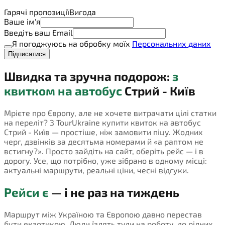
Гарячі пропозиції
Вигода
Ваше ім'я
Введіть ваш Email
Я погоджуюсь на обробку моїх
Персональних даних
Підписатися
Швидка та зручна подорож:
з
квитком на автобус
Стрий - Київ
Мрієте про Європу, але не хочете витрачати цілі статки
на переліт? З TourUkraine купити квиток на автобус
Стрий - Київ — простіше, ніж замовити піцу. Жодних
черг, дзвінків за десятьма номерами й «а раптом не
встигну?». Просто зайдіть на сайт, оберіть рейс — і в
дорогу. Усе, що потрібно, уже зібрано в одному місці:
актуальні маршрути, реальні ціни, чесні відгуки.
Рейси є
— і не раз на тиждень
Маршрут між Україною та Європою давно перестав
бути екзотикою. Люди їздять туди на роботу, до рідних,