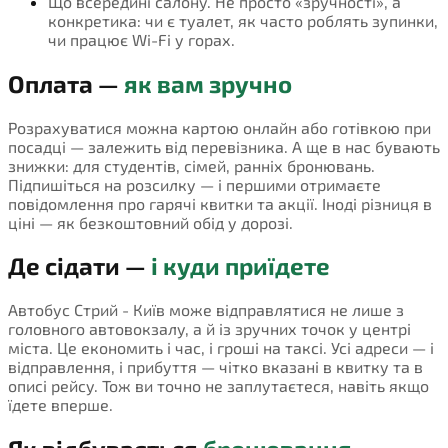
Що всередині салону. Не просто «зручності», а
конкретика: чи є туалет, як часто роблять зупинки,
чи працює Wi-Fi у горах.
Оплата —
як вам зручно
Розрахуватися можна картою онлайн або готівкою при
посадці — залежить від перевізника. А ще в нас бувають
знижки: для студентів, сімей, ранніх бронювань.
Підпишіться на розсилку — і першими отримаєте
повідомлення про гарячі квитки та акції. Іноді різниця в
ціні — як безкоштовний обід у дорозі.
Де сідати —
і куди приїдете
Автобус Стрий - Київ може відправлятися не лише з
головного автовокзалу, а й із зручних точок у центрі
міста. Це економить і час, і гроші на таксі. Усі адреси — і
відправлення, і прибуття — чітко вказані в квитку та в
описі рейсу. Тож ви точно не заплутаєтеся, навіть якщо
їдете вперше.