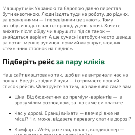
Маршрут між Україною та Європою давно перестав
бути екзотикою. Люди їздять туди на роботу, до рідних,
за враженнями — і перевізники це знають. Тому
автобуси ходять часто: вранці, удень, уночі. Хочете
виїхати після обіду чи вирушити під світанок —
знайдеться варіант. А ще сучасні автобуси часто швидші
за потяг: менше зупинок, прямий маршрут, жодних
«технічних стоянок на півдня».
Підберіть рейс
за пару кліків
Наш сайт влаштовано так, щоб ви не витрачали час на
пошук. Введіть звідки й куди — і отримаєте повний
список рейсів. Фільтруйте за тим, що важливо саме вам:
Ціна. Від бюджетних до преміум-варіантів — із
зрозумілим розподілом, за що саме ви платите.
Час у дорозі. Вранці виїхати — ввечері вже на
місці? Чи, може, віддаєте перевагу спати в дорозі?
Комфорт. Wi-Fi, розетки, туалет, кондиціонер —
усе вказано прямо в картці рейсу.