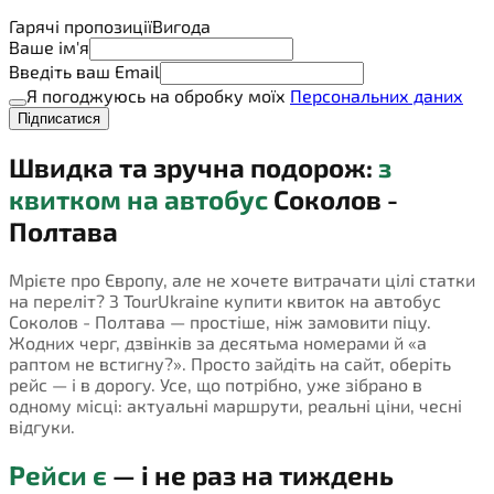
Гарячі пропозиції
Вигода
Ваше ім'я
Введіть ваш Email
Я погоджуюсь на обробку моїх
Персональних даних
Підписатися
Швидка та зручна подорож:
з
квитком на автобус
Соколов -
Полтава
Мрієте про Європу, але не хочете витрачати цілі статки
на переліт? З TourUkraine купити квиток на автобус
Соколов - Полтава — простіше, ніж замовити піцу.
Жодних черг, дзвінків за десятьма номерами й «а
раптом не встигну?». Просто зайдіть на сайт, оберіть
рейс — і в дорогу. Усе, що потрібно, уже зібрано в
одному місці: актуальні маршрути, реальні ціни, чесні
відгуки.
Рейси є
— і не раз на тиждень