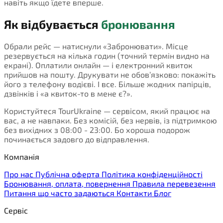
навіть якщо їдете вперше.
Як відбувається
бронювання
Обрали рейс — натиснули «Забронювати». Місце
резервується на кілька годин (точний термін видно на
екрані). Оплатили онлайн — і електронний квиток
прийшов на пошту. Друкувати не обов’язково: покажіть
його з телефону водієві. І все. Більше жодних папірців,
дзвінків і «а квиток-то в мене є?».
Користуйтеся TourUkraine — сервісом, який працює на
вас, а не навпаки. Без комісій, без нервів, із підтримкою
без вихідних з 08:00 - 23:00. Бо хороша подорож
починається задовго до відправлення.
Компанія
Про нас
Публічна оферта
Політика конфіденційності
Бронювання, оплата, повернення
Правила перевезення
Питання що часто задаються
Контакти
Блог
Сервіс