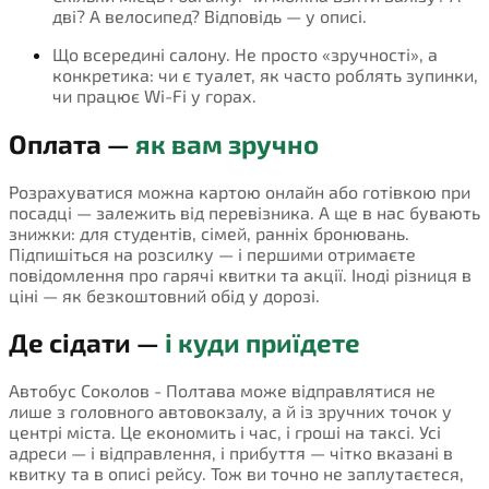
дві? А велосипед? Відповідь — у описі.
Що всередині салону. Не просто «зручності», а
конкретика: чи є туалет, як часто роблять зупинки,
чи працює Wi-Fi у горах.
Оплата —
як вам зручно
Розрахуватися можна картою онлайн або готівкою при
посадці — залежить від перевізника. А ще в нас бувають
знижки: для студентів, сімей, ранніх бронювань.
Підпишіться на розсилку — і першими отримаєте
повідомлення про гарячі квитки та акції. Іноді різниця в
ціні — як безкоштовний обід у дорозі.
Де сідати —
і куди приїдете
Автобус Соколов - Полтава може відправлятися не
лише з головного автовокзалу, а й із зручних точок у
центрі міста. Це економить і час, і гроші на таксі. Усі
адреси — і відправлення, і прибуття — чітко вказані в
квитку та в описі рейсу. Тож ви точно не заплутаєтеся,