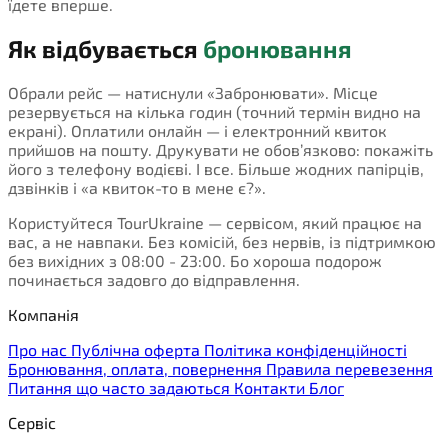
їдете вперше.
Як відбувається
бронювання
Обрали рейс — натиснули «Забронювати». Місце
резервується на кілька годин (точний термін видно на
екрані). Оплатили онлайн — і електронний квиток
прийшов на пошту. Друкувати не обов’язково: покажіть
його з телефону водієві. І все. Більше жодних папірців,
дзвінків і «а квиток-то в мене є?».
Користуйтеся TourUkraine — сервісом, який працює на
вас, а не навпаки. Без комісій, без нервів, із підтримкою
без вихідних з 08:00 - 23:00. Бо хороша подорож
починається задовго до відправлення.
Компанія
Про нас
Публічна оферта
Політика конфіденційності
Бронювання, оплата, повернення
Правила перевезення
Питання що часто задаються
Контакти
Блог
Сервіс