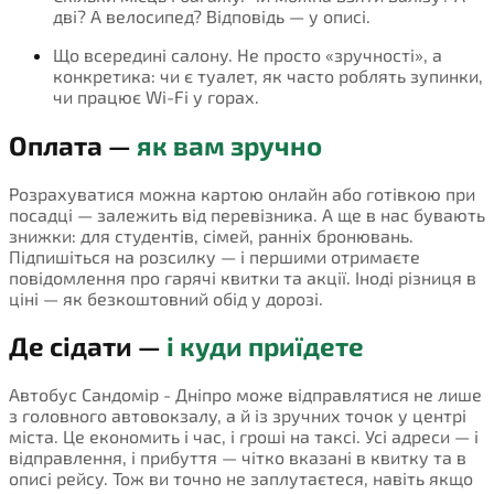
дві? А велосипед? Відповідь — у описі.
Що всередині салону. Не просто «зручності», а
конкретика: чи є туалет, як часто роблять зупинки,
чи працює Wi-Fi у горах.
Оплата —
як вам зручно
Розрахуватися можна картою онлайн або готівкою при
посадці — залежить від перевізника. А ще в нас бувають
знижки: для студентів, сімей, ранніх бронювань.
Підпишіться на розсилку — і першими отримаєте
повідомлення про гарячі квитки та акції. Іноді різниця в
ціні — як безкоштовний обід у дорозі.
Де сідати —
і куди приїдете
Автобус Сандомір - Дніпро може відправлятися не лише
з головного автовокзалу, а й із зручних точок у центрі
міста. Це економить і час, і гроші на таксі. Усі адреси — і
відправлення, і прибуття — чітко вказані в квитку та в
описі рейсу. Тож ви точно не заплутаєтеся, навіть якщо