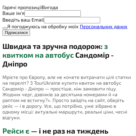
Гарячі пропозиції
Вигода
Ваше ім'я
Введіть ваш Email
Я погоджуюсь на обробку моїх
Персональних даних
Підписатися
Швидка та зручна подорож:
з
квитком на автобус
Сандомір -
Дніпро
Мрієте про Європу, але не хочете витрачати цілі статки
на переліт? З TourUkraine купити квиток на автобус
Сандомір - Дніпро — простіше, ніж замовити піцу.
Жодних черг, дзвінків за десятьма номерами й «а
раптом не встигну?». Просто зайдіть на сайт, оберіть
рейс — і в дорогу. Усе, що потрібно, уже зібрано в
одному місці: актуальні маршрути, реальні ціни, чесні
відгуки.
Рейси є
— і не раз на тиждень