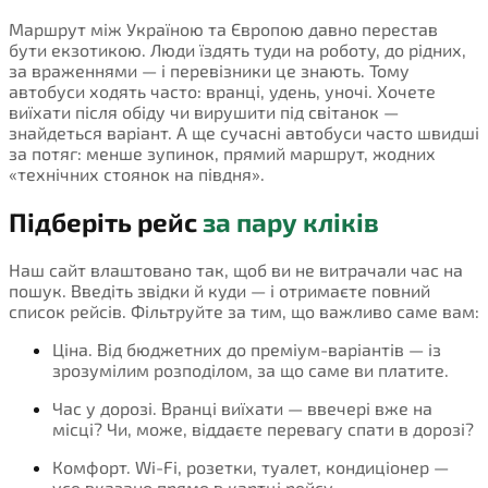
Маршрут між Україною та Європою давно перестав
бути екзотикою. Люди їздять туди на роботу, до рідних,
за враженнями — і перевізники це знають. Тому
автобуси ходять часто: вранці, удень, уночі. Хочете
виїхати після обіду чи вирушити під світанок —
знайдеться варіант. А ще сучасні автобуси часто швидші
за потяг: менше зупинок, прямий маршрут, жодних
«технічних стоянок на півдня».
Підберіть рейс
за пару кліків
Наш сайт влаштовано так, щоб ви не витрачали час на
пошук. Введіть звідки й куди — і отримаєте повний
список рейсів. Фільтруйте за тим, що важливо саме вам:
Ціна. Від бюджетних до преміум-варіантів — із
зрозумілим розподілом, за що саме ви платите.
Час у дорозі. Вранці виїхати — ввечері вже на
місці? Чи, може, віддаєте перевагу спати в дорозі?
Комфорт. Wi-Fi, розетки, туалет, кондиціонер —
усе вказано прямо в картці рейсу.