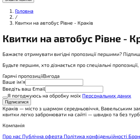
Головна
/
Квитки на автобус Рівне - Краків
Квитки на
автобус
Рівне - К
Бажаєте отримувати вигідні пропозиції першими? Підпиш
Будьте першим, хто дізнається про спеціальні пропозиці
Гарячі пропозиції
Вигода
Ваше ім'я
Введіть ваш Email
Я погоджуюсь на обробку моїх
Персональних даних
Підписатися
Краків — місто з шармом середньовіччя, Вавельським за
квитки легко забронювати на сайті — швидко та без турб
Компанія
Про нас
Публічна оферта
Політика конфіденційності
Брон