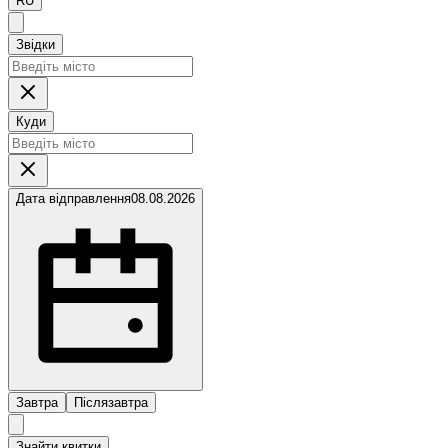
RU
Звідки
Куди
Дата відправлення
08.08.2026
Завтра
Післязавтра
Знайти квитки