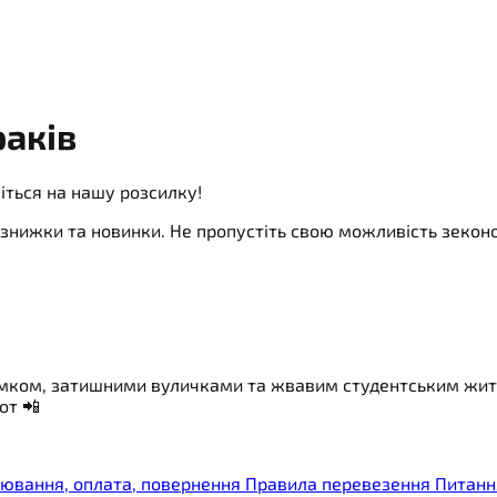
раків
іться на нашу розсилку!
ї, знижки та новинки. Не пропустіть свою можливість зеко
мком, затишними вуличками та жвавим студентським життям
от 📲
ювання, оплата, повернення
Правила перевезення
Питанн