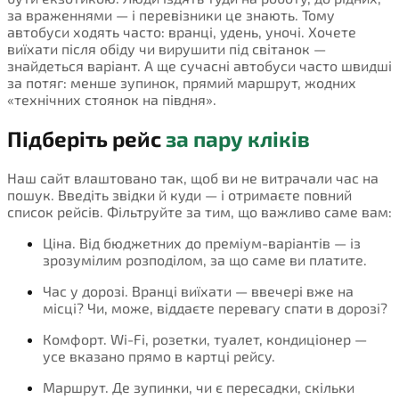
за враженнями — і перевізники це знають. Тому
автобуси ходять часто: вранці, удень, уночі. Хочете
виїхати після обіду чи вирушити під світанок —
знайдеться варіант. А ще сучасні автобуси часто швидші
за потяг: менше зупинок, прямий маршрут, жодних
«технічних стоянок на півдня».
Підберіть рейс
за пару кліків
Наш сайт влаштовано так, щоб ви не витрачали час на
пошук. Введіть звідки й куди — і отримаєте повний
список рейсів. Фільтруйте за тим, що важливо саме вам:
Ціна. Від бюджетних до преміум-варіантів — із
зрозумілим розподілом, за що саме ви платите.
Час у дорозі. Вранці виїхати — ввечері вже на
місці? Чи, може, віддаєте перевагу спати в дорозі?
Комфорт. Wi-Fi, розетки, туалет, кондиціонер —
усе вказано прямо в картці рейсу.
Маршрут. Де зупинки, чи є пересадки, скільки