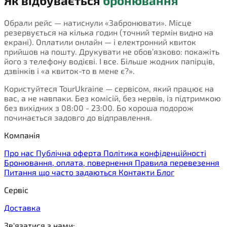
Як відбувається
бронювання
Обрали рейс — натиснули «Забронювати». Місце
резервується на кілька годин (точний термін видно на
екрані). Оплатили онлайн — і електронний квиток
прийшов на пошту. Друкувати не обов’язково: покажіть
його з телефону водієві. І все. Більше жодних папірців,
дзвінків і «а квиток-то в мене є?».
Користуйтеся TourUkraine — сервісом, який працює на
вас, а не навпаки. Без комісій, без нервів, із підтримкою
без вихідних з 08:00 - 23:00. Бо хороша подорож
починається задовго до відправлення.
Компанія
Про нас
Публічна оферта
Політика конфіденційності
Бронювання, оплата, повернення
Правила перевезення
Питання що часто задаються
Контакти
Блог
Сервіс
Доставка
Зв'язатися з нами: