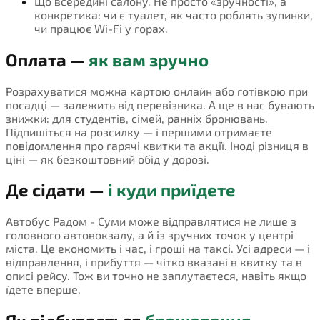
Що всередині салону. Не просто «зручності», а
конкретика: чи є туалет, як часто роблять зупинки,
чи працює Wi-Fi у горах.
Оплата —
як вам зручно
Розрахуватися можна картою онлайн або готівкою при
посадці — залежить від перевізника. А ще в нас бувають
знижки: для студентів, сімей, ранніх бронювань.
Підпишіться на розсилку — і першими отримаєте
повідомлення про гарячі квитки та акції. Іноді різниця в
ціні — як безкоштовний обід у дорозі.
Де сідати —
і куди приїдете
Автобус Радом - Суми може відправлятися не лише з
головного автовокзалу, а й із зручних точок у центрі
міста. Це економить і час, і гроші на таксі. Усі адреси — і
відправлення, і прибуття — чітко вказані в квитку та в
описі рейсу. Тож ви точно не заплутаєтеся, навіть якщо
їдете вперше.