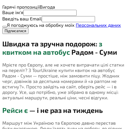
Гарячі пропозиції
Вигода
Ваше ім'я
Введіть ваш Email
Я погоджуюсь на обробку моїх
Персональних даних
Підписатися
Швидка та зручна подорож:
з
квитком на автобус
Радом - Суми
Мрієте про Європу, але не хочете витрачати цілі статки
на переліт? З TourUkraine купити квиток на автобус
Радом - Суми — простіше, ніж замовити піцу. Жодних
черг, дзвінків за десятьма номерами й «а раптом не
встигну?». Просто зайдіть на сайт, оберіть рейс — і в
дорогу. Усе, що потрібно, уже зібрано в одному місці:
актуальні маршрути, реальні ціни, чесні відгуки.
Рейси є
— і не раз на тиждень
Маршрут між Україною та Європою давно перестав
бути екзотикою. Люди їздять туди на роботу, до рідних,