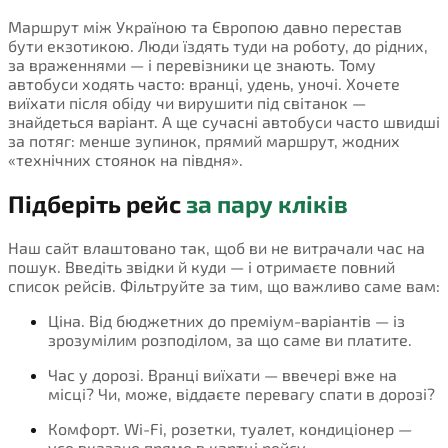
Маршрут між Україною та Європою давно перестав
бути екзотикою. Люди їздять туди на роботу, до рідних,
за враженнями — і перевізники це знають. Тому
автобуси ходять часто: вранці, удень, уночі. Хочете
виїхати після обіду чи вирушити під світанок —
знайдеться варіант. А ще сучасні автобуси часто швидші
за потяг: менше зупинок, прямий маршрут, жодних
«технічних стоянок на півдня».
Підберіть рейс
за пару кліків
Наш сайт влаштовано так, щоб ви не витрачали час на
пошук. Введіть звідки й куди — і отримаєте повний
список рейсів. Фільтруйте за тим, що важливо саме вам:
Ціна. Від бюджетних до преміум-варіантів — із
зрозумілим розподілом, за що саме ви платите.
Час у дорозі. Вранці виїхати — ввечері вже на
місці? Чи, може, віддаєте перевагу спати в дорозі?
Комфорт. Wi-Fi, розетки, туалет, кондиціонер —
усе вказано прямо в картці рейсу.