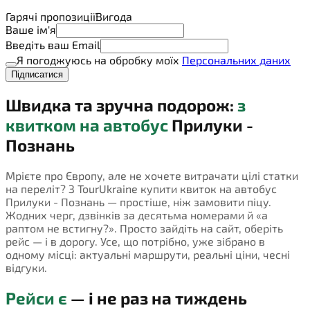
Гарячі пропозиції
Вигода
Ваше ім'я
Введіть ваш Email
Я погоджуюсь на обробку моїх
Персональних даних
Підписатися
Швидка та зручна подорож:
з
квитком на автобус
Прилуки -
Познань
Мрієте про Європу, але не хочете витрачати цілі статки
на переліт? З TourUkraine купити квиток на автобус
Прилуки - Познань — простіше, ніж замовити піцу.
Жодних черг, дзвінків за десятьма номерами й «а
раптом не встигну?». Просто зайдіть на сайт, оберіть
рейс — і в дорогу. Усе, що потрібно, уже зібрано в
одному місці: актуальні маршрути, реальні ціни, чесні
відгуки.
Рейси є
— і не раз на тиждень