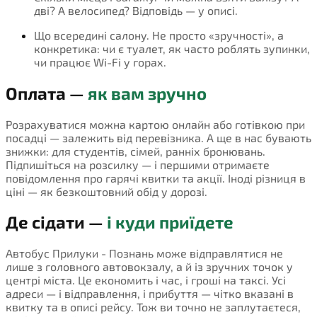
дві? А велосипед? Відповідь — у описі.
Що всередині салону. Не просто «зручності», а
конкретика: чи є туалет, як часто роблять зупинки,
чи працює Wi-Fi у горах.
Оплата —
як вам зручно
Розрахуватися можна картою онлайн або готівкою при
посадці — залежить від перевізника. А ще в нас бувають
знижки: для студентів, сімей, ранніх бронювань.
Підпишіться на розсилку — і першими отримаєте
повідомлення про гарячі квитки та акції. Іноді різниця в
ціні — як безкоштовний обід у дорозі.
Де сідати —
і куди приїдете
Автобус Прилуки - Познань може відправлятися не
лише з головного автовокзалу, а й із зручних точок у
центрі міста. Це економить і час, і гроші на таксі. Усі
адреси — і відправлення, і прибуття — чітко вказані в
квитку та в описі рейсу. Тож ви точно не заплутаєтеся,