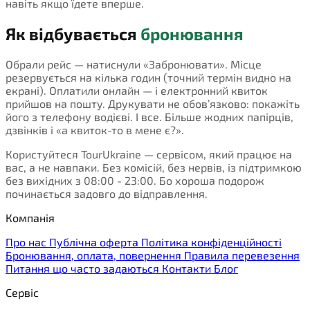
навіть якщо їдете вперше.
Як відбувається
бронювання
Обрали рейс — натиснули «Забронювати». Місце
резервується на кілька годин (точний термін видно на
екрані). Оплатили онлайн — і електронний квиток
прийшов на пошту. Друкувати не обов’язково: покажіть
його з телефону водієві. І все. Більше жодних папірців,
дзвінків і «а квиток-то в мене є?».
Користуйтеся TourUkraine — сервісом, який працює на
вас, а не навпаки. Без комісій, без нервів, із підтримкою
без вихідних з 08:00 - 23:00. Бо хороша подорож
починається задовго до відправлення.
Компанія
Про нас
Публічна оферта
Політика конфіденційності
Бронювання, оплата, повернення
Правила перевезення
Питання що часто задаються
Контакти
Блог
Сервіс