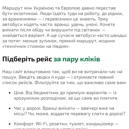
Маршрут між Україною та Європою давно перестав
бути екзотикою. Люди їздять туди на роботу, до рідних,
за враженнями — і перевізники це знають. Тому
автобуси ходять часто: вранці, удень, уночі. Хочете
виїхати після обіду чи вирушити під світанок —
знайдеться варіант. А ще сучасні автобуси часто швидші
за потяг: менше зупинок, прямий маршрут, жодних
«технічних стоянок на півдня».
Підберіть рейс
за пару кліків
Наш сайт влаштовано так, щоб ви не витрачали час на
пошук. Введіть звідки й куди — і отримаєте повний
список рейсів. Фільтруйте за тим, що важливо саме вам:
Ціна. Від бюджетних до преміум-варіантів — із
зрозумілим розподілом, за що саме ви платите.
Час у дорозі. Вранці виїхати — ввечері вже на
місці? Чи, може, віддаєте перевагу спати в дорозі?
Комфорт. Wi-Fi, розетки, туалет, кондиціонер —
усе вказано прямо в картці рейсу.