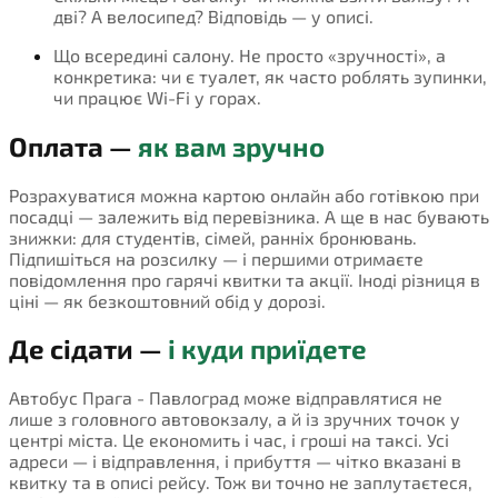
дві? А велосипед? Відповідь — у описі.
Що всередині салону. Не просто «зручності», а
конкретика: чи є туалет, як часто роблять зупинки,
чи працює Wi-Fi у горах.
Оплата —
як вам зручно
Розрахуватися можна картою онлайн або готівкою при
посадці — залежить від перевізника. А ще в нас бувають
знижки: для студентів, сімей, ранніх бронювань.
Підпишіться на розсилку — і першими отримаєте
повідомлення про гарячі квитки та акції. Іноді різниця в
ціні — як безкоштовний обід у дорозі.
Де сідати —
і куди приїдете
Автобус Прага - Павлоград може відправлятися не
лише з головного автовокзалу, а й із зручних точок у
центрі міста. Це економить і час, і гроші на таксі. Усі
адреси — і відправлення, і прибуття — чітко вказані в
квитку та в описі рейсу. Тож ви точно не заплутаєтеся,