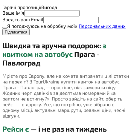
Гарячі пропозиції
Вигода
Ваше ім'я
Введіть ваш Email
Я погоджуюсь на обробку моїх
Персональних даних
Підписатися
Швидка та зручна подорож:
з
квитком на автобус
Прага -
Павлоград
Мрієте про Європу, але не хочете витрачати цілі статки
на переліт? З TourUkraine купити квиток на автобус
Прага - Павлоград — простіше, ніж замовити піцу.
Жодних черг, дзвінків за десятьма номерами й «а
раптом не встигну?». Просто зайдіть на сайт, оберіть
рейс — і в дорогу. Усе, що потрібно, уже зібрано в
одному місці: актуальні маршрути, реальні ціни, чесні
відгуки.
Рейси є
— і не раз на тиждень