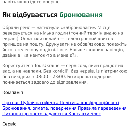
навіть якщо їдете вперше.
Як відбувається
бронювання
Обрали рейс — натиснули «Забронювати». Місце
резервується на кілька годин (точний термін видно на
екрані). Оплатили онлайн — і електронний квиток
прийшов на пошту. Друкувати не обов’язково: покажіть
його з телефону водієві. І все. Більше жодних папірців,
дзвінків і «а квиток-то в мене є?».
Користуйтеся TourUkraine — сервісом, який працює на
вас, а не навпаки. Без комісій, без нервів, із підтримкою
без вихідних з 08:00 - 23:00. Бо хороша подорож
починається задовго до відправлення.
Компанія
Про нас
Публічна оферта
Політика конфіденційності
Бронювання, оплата, повернення
Правила перевезення
Питання що часто задаються
Контакти
Блог
Сервіс