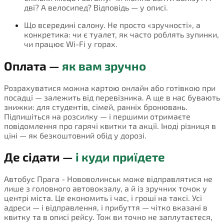
дві? А велосипед? Відповідь — у описі.
Що всередині салону. Не просто «зручності», а
конкретика: чи є туалет, як часто роблять зупинки,
чи працює Wi-Fi у горах.
Оплата —
як вам зручно
Розрахуватися можна картою онлайн або готівкою при
посадці — залежить від перевізника. А ще в нас бувають
знижки: для студентів, сімей, ранніх бронювань.
Підпишіться на розсилку — і першими отримаєте
повідомлення про гарячі квитки та акції. Іноді різниця в
ціні — як безкоштовний обід у дорозі.
Де сідати —
і куди приїдете
Автобус Прага - Нововолинськ може відправлятися не
лише з головного автовокзалу, а й із зручних точок у
центрі міста. Це економить і час, і гроші на таксі. Усі
адреси — і відправлення, і прибуття — чітко вказані в
квитку та в описі рейсу. Тож ви точно не заплутаєтеся,