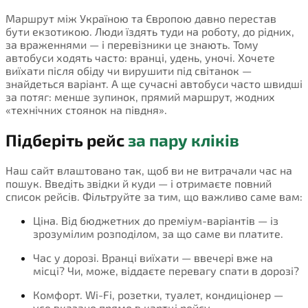
Маршрут між Україною та Європою давно перестав
бути екзотикою. Люди їздять туди на роботу, до рідних,
за враженнями — і перевізники це знають. Тому
автобуси ходять часто: вранці, удень, уночі. Хочете
виїхати після обіду чи вирушити під світанок —
знайдеться варіант. А ще сучасні автобуси часто швидші
за потяг: менше зупинок, прямий маршрут, жодних
«технічних стоянок на півдня».
Підберіть рейс
за пару кліків
Наш сайт влаштовано так, щоб ви не витрачали час на
пошук. Введіть звідки й куди — і отримаєте повний
список рейсів. Фільтруйте за тим, що важливо саме вам:
Ціна. Від бюджетних до преміум-варіантів — із
зрозумілим розподілом, за що саме ви платите.
Час у дорозі. Вранці виїхати — ввечері вже на
місці? Чи, може, віддаєте перевагу спати в дорозі?
Комфорт. Wi-Fi, розетки, туалет, кондиціонер —
усе вказано прямо в картці рейсу.