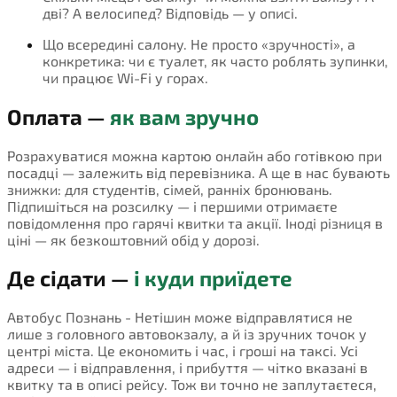
дві? А велосипед? Відповідь — у описі.
Що всередині салону. Не просто «зручності», а
конкретика: чи є туалет, як часто роблять зупинки,
чи працює Wi-Fi у горах.
Оплата —
як вам зручно
Розрахуватися можна картою онлайн або готівкою при
посадці — залежить від перевізника. А ще в нас бувають
знижки: для студентів, сімей, ранніх бронювань.
Підпишіться на розсилку — і першими отримаєте
повідомлення про гарячі квитки та акції. Іноді різниця в
ціні — як безкоштовний обід у дорозі.
Де сідати —
і куди приїдете
Автобус Познань - Нетішин може відправлятися не
лише з головного автовокзалу, а й із зручних точок у
центрі міста. Це економить і час, і гроші на таксі. Усі
адреси — і відправлення, і прибуття — чітко вказані в
квитку та в описі рейсу. Тож ви точно не заплутаєтеся,