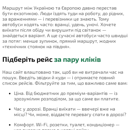
Маршрут між Україною та Європою давно перестав
бути екзотикою. Люди їздять туди на роботу, до рідних,
за враженнями — і перевізники це знають. Тому
автобуси ходять часто: вранці, удень, уночі. Хочете
виїхати після обіду чи вирушити під світанок —
знайдеться варіант. А ще сучасні автобуси часто швидші
за потяг: менше зупинок, прямий маршрут, жодних
«технічних стоянок на півдня».
Підберіть рейс
за пару кліків
Наш сайт влаштовано так, щоб ви не витрачали час на
пошук. Введіть звідки й куди — і отримаєте повний
список рейсів. Фільтруйте за тим, що важливо саме вам:
Ціна. Від бюджетних до преміум-варіантів — із
зрозумілим розподілом, за що саме ви платите.
Час у дорозі. Вранці виїхати — ввечері вже на
місці? Чи, може, віддаєте перевагу спати в дорозі?
Комфорт. Wi-Fi, розетки, туалет, кондиціонер —
усе вказано прямо в картці рейсу.