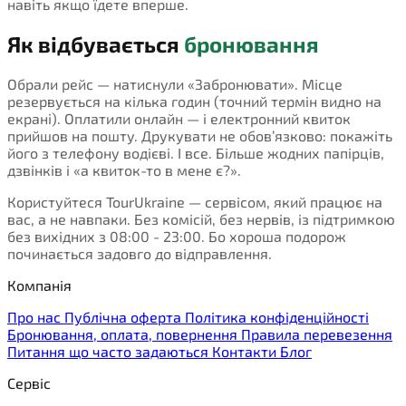
навіть якщо їдете вперше.
Як відбувається
бронювання
Обрали рейс — натиснули «Забронювати». Місце
резервується на кілька годин (точний термін видно на
екрані). Оплатили онлайн — і електронний квиток
прийшов на пошту. Друкувати не обов’язково: покажіть
його з телефону водієві. І все. Більше жодних папірців,
дзвінків і «а квиток-то в мене є?».
Користуйтеся TourUkraine — сервісом, який працює на
вас, а не навпаки. Без комісій, без нервів, із підтримкою
без вихідних з 08:00 - 23:00. Бо хороша подорож
починається задовго до відправлення.
Компанія
Про нас
Публічна оферта
Політика конфіденційності
Бронювання, оплата, повернення
Правила перевезення
Питання що часто задаються
Контакти
Блог
Сервіс