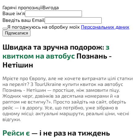
Гарячі пропозиції
Вигода
Ваше ім'я
Введіть ваш Email
Я погоджуюсь на обробку моїх
Персональних даних
Підписатися
Швидка та зручна подорож:
з
квитком на автобус
Познань -
Нетішин
Мрієте про Європу, але не хочете витрачати цілі статки
на переліт? З TourUkraine купити квиток на автобус
Познань - Нетішин — простіше, ніж замовити піцу.
Жодних черг, дзвінків за десятьма номерами й «а
раптом не встигну?». Просто зайдіть на сайт, оберіть
рейс — і в дорогу. Усе, що потрібно, уже зібрано в
одному місці: актуальні маршрути, реальні ціни, чесні
відгуки.
Рейси є
— і не раз на тиждень