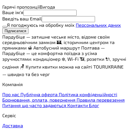
Гарячі пропозиції
Вигода
Ваше ім'я
Введіть ваш Email
Я погоджуюсь на обробку моїх
Персональних даних
Підписатися
Пардубіце — затишне чеське місто, відоме своїм
середньовічним замком 🏰, історичним центром та
пряниками 🍯 Автобусний маршрут Полтава —
Пардубіце — це комфортна поїздка з усіма
зручностями: кондиціонер ❄️, Wi-Fi 📶, розетки 🔌, зручні
сидіння 🪑 Купити квитки можна на сайті TOURUKRAINE
— швидко та без черг
Компанія
Про нас
Публічна оферта
Політика конфіденційності
Бронювання, оплата, повернення
Правила перевезення
Питання що часто задаються
Контакти
Блог
Сервіс
Доставка