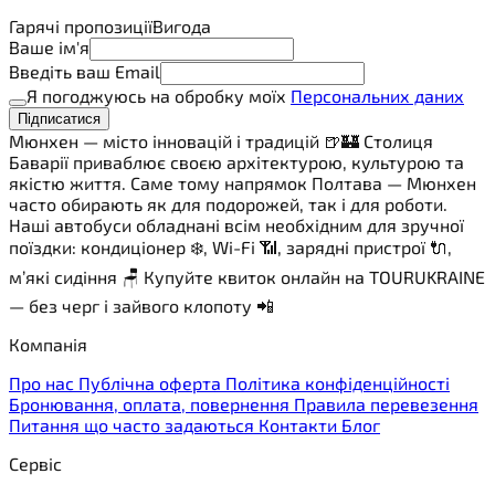
Гарячі пропозиції
Вигода
Ваше ім'я
Введіть ваш Email
Я погоджуюсь на обробку моїх
Персональних даних
Підписатися
Мюнхен — місто інновацій і традицій 🍺🏰 Столиця
Баварії приваблює своєю архітектурою, культурою та
якістю життя. Саме тому напрямок Полтава — Мюнхен
часто обирають як для подорожей, так і для роботи.
Наші автобуси обладнані всім необхідним для зручної
поїздки: кондиціонер ❄️, Wi-Fi 📶, зарядні пристрої 🔌,
м’які сидіння 🪑 Купуйте квиток онлайн на TOURUKRAINE
— без черг і зайвого клопоту 📲
Компанія
Про нас
Публічна оферта
Політика конфіденційності
Бронювання, оплата, повернення
Правила перевезення
Питання що часто задаються
Контакти
Блог
Сервіс