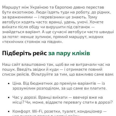
Маршрут між Україною та Європою давно перестав
бути екзотикою. Люди їздять туди на роботу, до рідних,
за враженнями — і перевізники це знають. Тому
автобуси ходять часто: вранці, удень, уночі. Хочете
виїхати після обіду чи вирушити під світанок —
знайдеться варіант. А ще сучасні автобуси часто швидші
за потяг: менше зупинок, прямий маршрут, жодних
«технічних стоянок на півдня».
Підберіть рейс
за пару кліків
Наш сайт влаштовано так, щоб ви не витрачали час на
пошук. Введіть звідки й куди — і отримаєте повний
список рейсів. Фільтруйте за тим, що важливо саме вам:
Ціна. Від бюджетних до преміум-варіантів — із
зрозумілим розподілом, за що саме ви платите.
Час у дорозі. Вранці виїхати — ввечері вже на
місці? Чи, може, віддаєте перевагу спати в дорозі?
Комфорт. Wi-Fi, розетки, туалет, кондиціонер —
усе вказано прямо в картці рейсу.