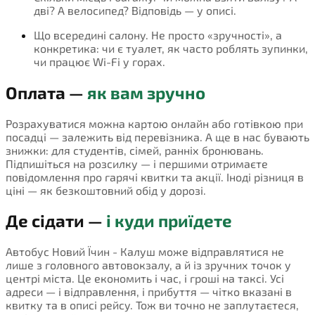
дві? А велосипед? Відповідь — у описі.
Що всередині салону. Не просто «зручності», а
конкретика: чи є туалет, як часто роблять зупинки,
чи працює Wi-Fi у горах.
Оплата —
як вам зручно
Розрахуватися можна картою онлайн або готівкою при
посадці — залежить від перевізника. А ще в нас бувають
знижки: для студентів, сімей, ранніх бронювань.
Підпишіться на розсилку — і першими отримаєте
повідомлення про гарячі квитки та акції. Іноді різниця в
ціні — як безкоштовний обід у дорозі.
Де сідати —
і куди приїдете
Автобус Новий Їчин - Калуш може відправлятися не
лише з головного автовокзалу, а й із зручних точок у
центрі міста. Це економить і час, і гроші на таксі. Усі
адреси — і відправлення, і прибуття — чітко вказані в
квитку та в описі рейсу. Тож ви точно не заплутаєтеся,