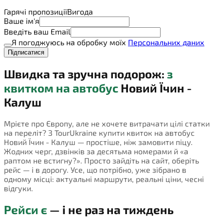
Гарячі пропозиції
Вигода
Ваше ім'я
Введіть ваш Email
Я погоджуюсь на обробку моїх
Персональних даних
Підписатися
Швидка та зручна подорож:
з
квитком на автобус
Новий Їчин -
Калуш
Мрієте про Європу, але не хочете витрачати цілі статки
на переліт? З TourUkraine купити квиток на автобус
Новий Їчин - Калуш — простіше, ніж замовити піцу.
Жодних черг, дзвінків за десятьма номерами й «а
раптом не встигну?». Просто зайдіть на сайт, оберіть
рейс — і в дорогу. Усе, що потрібно, уже зібрано в
одному місці: актуальні маршрути, реальні ціни, чесні
відгуки.
Рейси є
— і не раз на тиждень