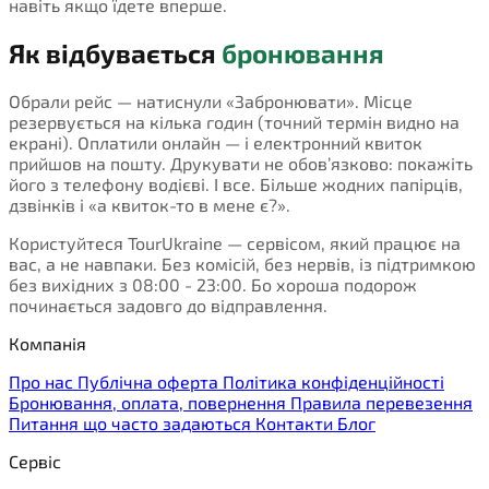
навіть якщо їдете вперше.
Як відбувається
бронювання
Обрали рейс — натиснули «Забронювати». Місце
резервується на кілька годин (точний термін видно на
екрані). Оплатили онлайн — і електронний квиток
прийшов на пошту. Друкувати не обов’язково: покажіть
його з телефону водієві. І все. Більше жодних папірців,
дзвінків і «а квиток-то в мене є?».
Користуйтеся TourUkraine — сервісом, який працює на
вас, а не навпаки. Без комісій, без нервів, із підтримкою
без вихідних з 08:00 - 23:00. Бо хороша подорож
починається задовго до відправлення.
Компанія
Про нас
Публічна оферта
Політика конфіденційності
Бронювання, оплата, повернення
Правила перевезення
Питання що часто задаються
Контакти
Блог
Сервіс