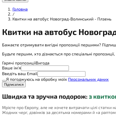
Головна
/
Квитки на автобус Новоград-Волинський - Плзень
Квитки на
автобус
Новоград
Бажаєте отримувати вигідні пропозиції першими? Підпиш
Будьте першим, хто дізнається про спеціальні пропозиці
Гарячі пропозиції
Вигода
Ваше ім'я
Введіть ваш Email
Я погоджуюсь на обробку моїх
Персональних даних
Підписатися
Швидка та зручна подорож:
з квитко
Мрієте про Європу, але не хочете витрачати цілі статки 
Жодних черг, дзвінків за десятьма номерами й «а раптом не