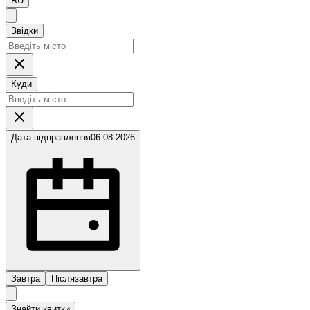
RU
Звідки
Куди
Дата відправлення
06.08.2026
Завтра
Післязавтра
Знайти квитки