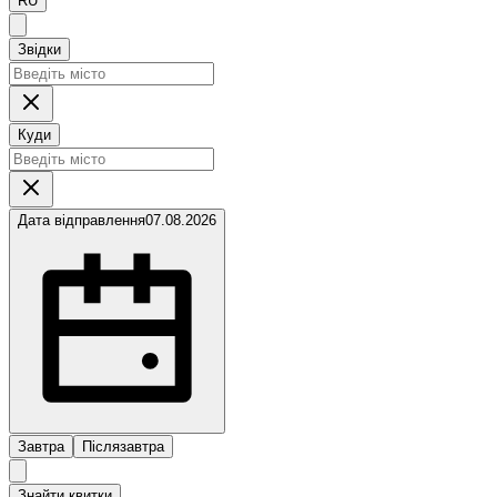
RU
Звідки
Куди
Дата відправлення
07.08.2026
Завтра
Післязавтра
Знайти квитки