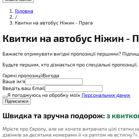
Головна
/
Квитки на автобус Ніжин - Прага
Квитки на
автобус
Ніжин - 
Бажаєте отримувати вигідні пропозиції першими? Підпиш
Будьте першим, хто дізнається про спеціальні пропозиці
Гарячі пропозиції
Вигода
Ваше ім'я
Введіть ваш Email
Я погоджуюсь на обробку моїх
Персональних даних
Підписатися
Швидка та зручна подорож:
з квитко
Мрієте про Європу, але не хочете витрачати цілі статки н
дзвінків за десятьма номерами й «а раптом не встигну?». П