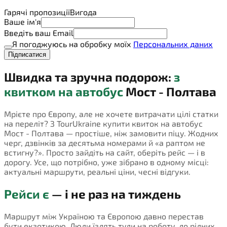
Гарячі пропозиції
Вигода
Ваше ім'я
Введіть ваш Email
Я погоджуюсь на обробку моїх
Персональних даних
Підписатися
Швидка та зручна подорож:
з
квитком на автобус
Мост - Полтава
Мрієте про Європу, але не хочете витрачати цілі статки
на переліт? З TourUkraine купити квиток на автобус
Мост - Полтава — простіше, ніж замовити піцу. Жодних
черг, дзвінків за десятьма номерами й «а раптом не
встигну?». Просто зайдіть на сайт, оберіть рейс — і в
дорогу. Усе, що потрібно, уже зібрано в одному місці:
актуальні маршрути, реальні ціни, чесні відгуки.
Рейси є
— і не раз на тиждень
Маршрут між Україною та Європою давно перестав
бути екзотикою. Люди їздять туди на роботу, до рідних,