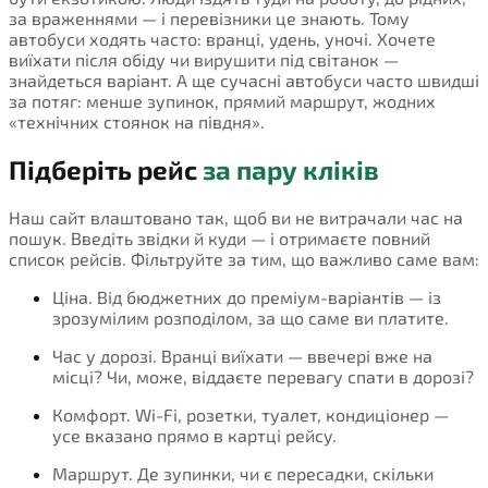
за враженнями — і перевізники це знають. Тому
автобуси ходять часто: вранці, удень, уночі. Хочете
виїхати після обіду чи вирушити під світанок —
знайдеться варіант. А ще сучасні автобуси часто швидші
за потяг: менше зупинок, прямий маршрут, жодних
«технічних стоянок на півдня».
Підберіть рейс
за пару кліків
Наш сайт влаштовано так, щоб ви не витрачали час на
пошук. Введіть звідки й куди — і отримаєте повний
список рейсів. Фільтруйте за тим, що важливо саме вам:
Ціна. Від бюджетних до преміум-варіантів — із
зрозумілим розподілом, за що саме ви платите.
Час у дорозі. Вранці виїхати — ввечері вже на
місці? Чи, може, віддаєте перевагу спати в дорозі?
Комфорт. Wi-Fi, розетки, туалет, кондиціонер —
усе вказано прямо в картці рейсу.
Маршрут. Де зупинки, чи є пересадки, скільки