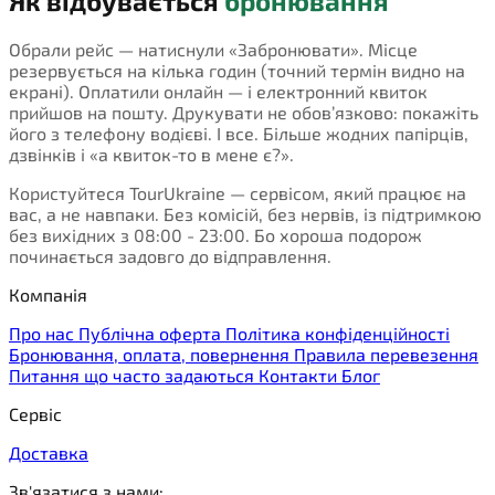
Як відбувається
бронювання
Обрали рейс — натиснули «Забронювати». Місце
резервується на кілька годин (точний термін видно на
екрані). Оплатили онлайн — і електронний квиток
прийшов на пошту. Друкувати не обов’язково: покажіть
його з телефону водієві. І все. Більше жодних папірців,
дзвінків і «а квиток-то в мене є?».
Користуйтеся TourUkraine — сервісом, який працює на
вас, а не навпаки. Без комісій, без нервів, із підтримкою
без вихідних з 08:00 - 23:00. Бо хороша подорож
починається задовго до відправлення.
Компанія
Про нас
Публічна оферта
Політика конфіденційності
Бронювання, оплата, повернення
Правила перевезення
Питання що часто задаються
Контакти
Блог
Сервіс
Доставка
Зв'язатися з нами: