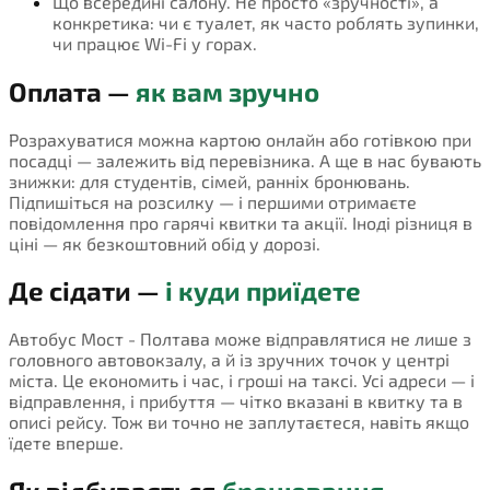
Що всередині салону. Не просто «зручності», а
конкретика: чи є туалет, як часто роблять зупинки,
чи працює Wi-Fi у горах.
Оплата —
як вам зручно
Розрахуватися можна картою онлайн або готівкою при
посадці — залежить від перевізника. А ще в нас бувають
знижки: для студентів, сімей, ранніх бронювань.
Підпишіться на розсилку — і першими отримаєте
повідомлення про гарячі квитки та акції. Іноді різниця в
ціні — як безкоштовний обід у дорозі.
Де сідати —
і куди приїдете
Автобус Мост - Полтава може відправлятися не лише з
головного автовокзалу, а й із зручних точок у центрі
міста. Це економить і час, і гроші на таксі. Усі адреси — і
відправлення, і прибуття — чітко вказані в квитку та в
описі рейсу. Тож ви точно не заплутаєтеся, навіть якщо
їдете вперше.